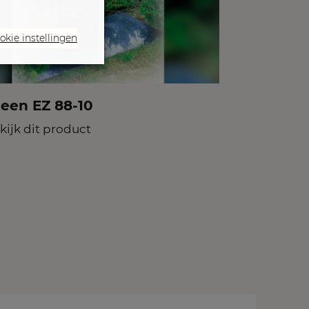
okie instellingen
teen EZ 88-10
kijk dit product