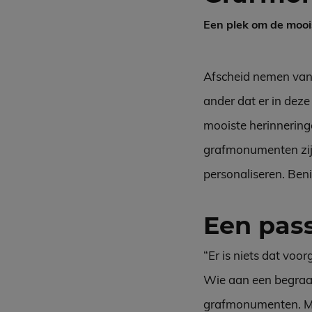
Een plek om de mooi
Afscheid nemen van e
ander dat er in deze
mooiste herinneringe
grafmonumenten zijn 
personaliseren. Ben
Een pa
“Er is niets dat voo
Wie aan een begraafp
grafmonumenten. Maa