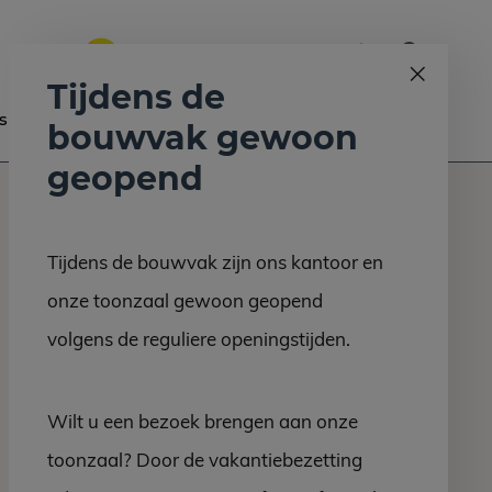
0
Bel ons op:
058 - 2130 180
9.6
Tijdens de
s
Nieuws
Contact
bouwvak gewoon
geopend
Tijdens de bouwvak zijn ons kantoor en
onze toonzaal gewoon geopend
volgens de reguliere openingstijden.
Wilt u een bezoek brengen aan onze
toonzaal? Door de vakantiebezetting