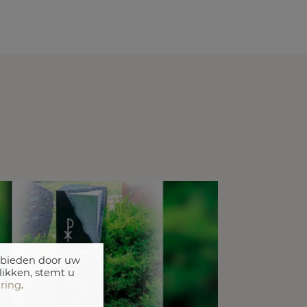
 bieden door uw
likken, stemt u
aring
.