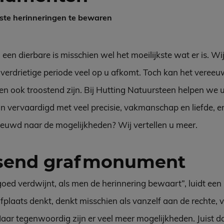
ste herinneringen te bewaren
en dierbare is misschien wel het moeilijkste wat er is. Wij
 verdrietige periode veel op u afkomt. Toch kan het veree
n ook troostend zijn. Bij Hutting Natuursteen helpen we u 
vervaardigd met veel precisie, vakmanschap en liefde, en 
ieuwd naar de mogelijkheden? Wij vertellen u meer.
ssend grafmonument
rgoed verdwijnt, als men de herinnering bewaart”, luidt ee
laats denkt, denkt misschien als vanzelf aan de rechte, v
r tegenwoordig zijn er veel meer mogelijkheden. Juist d