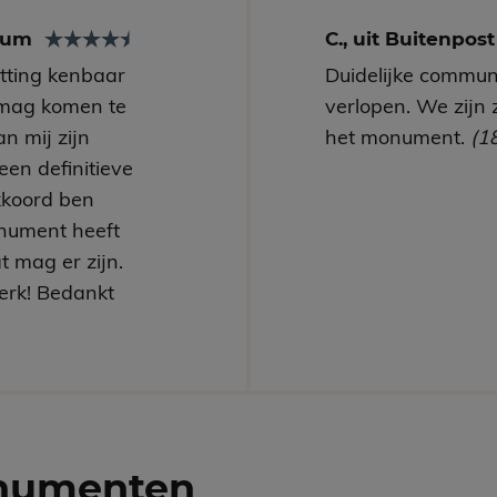
arum
C., uit Buitenpos
utting kenbaar
Duidelijke communi
mag komen te
verlopen. We zijn 
n mij zijn
het monument.
(1
een definitieve
kkoord ben
nument heeft
t mag er zijn.
erk! Bedankt
numenten