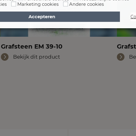
ies
Marketing cookies
Andere cookies
Accepteren
Co
Grafsteen EM 39-10
Grafs
Bekijk dit product
Be