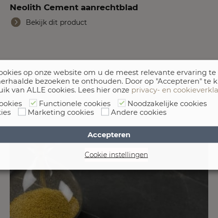
Neolith Cement aanrechtblad
Bekijk dit product
okies op onze website om u de meest relevante ervaring te
erhaalde bezoeken te onthouden. Door op "Accepteren" te k
uik van ALLE cookies. Lees hier onze
privacy- en cookieverkl
ookies
Functionele cookies
Noodzakelijke cookies
ies
Marketing cookies
Andere cookies
Accepteren
Cookie instellingen