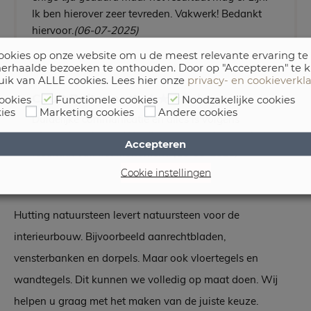
Ik ben hierover zeer tevreden. Vakwerk! Bedankt
hiervoor.
(06-07-2025)
okies op onze website om u de meest relevante ervaring te
erhaalde bezoeken te onthouden. Door op "Accepteren" te k
uik van ALLE cookies. Lees hier onze
privacy- en cookieverkl
C., uit Buitenpost
ookies
Functionele cookies
Noodzakelijke cookies
ies
Marketing cookies
Andere cookies
Duidelijke communicatie en alles is volgens
afspraak verlopen. We zijn zeer tevreden met het
Accepteren
resultaat van het monument.
(18-09-2025)
Cookie instellingen
Hutting natuursteen levert natuursteen voor de
interieurbouw. Bijvoorbeeld aanrechtbladen,
vensterbanken en dorpels. Maar ook vloertegels en
wandtegels. Dit kunnen we volledig op maat doen. Wij
helpen u graag met het maken van de juiste keuze.