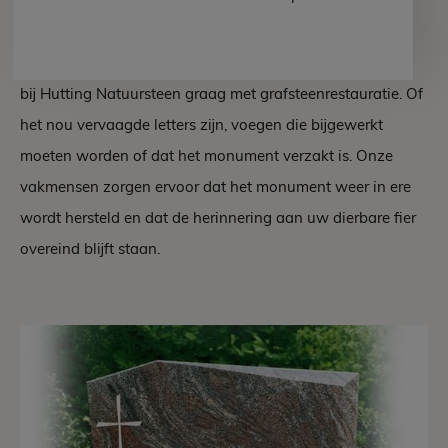
dierbare, zorgt u ervoor dat ieder bezoek een mooi
moment is om te koesteren. Mocht er onverhoopt toch
reparatie aan het monument nodig zijn, dan helpen we u
bij Hutting Natuursteen graag met grafsteenrestauratie. Of
het nou vervaagde letters zijn, voegen die bijgewerkt
moeten worden of dat het monument verzakt is. Onze
vakmensen zorgen ervoor dat het monument weer in ere
wordt hersteld en dat de herinnering aan uw dierbare fier
overeind blijft staan.