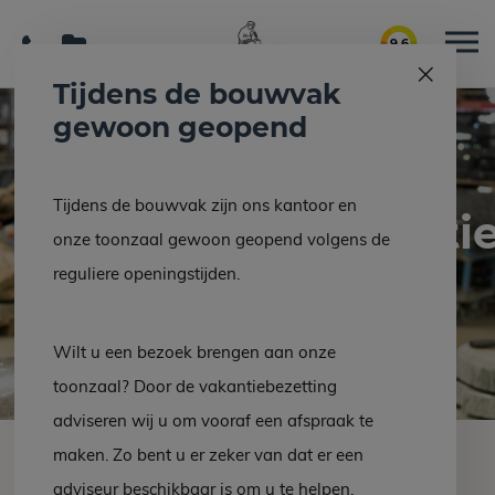
9.6
Tijdens de bouwvak
gewoon geopend
Tijdens de bouwvak zijn ons kantoor en
Grafsteenrestaurati
onze toonzaal gewoon geopend volgens de
reguliere openingstijden.
Restauratie van een grafsteen
Wilt u een bezoek brengen aan onze
toonzaal? Door de vakantiebezetting
adviseren wij u om vooraf een afspraak te
maken. Zo bent u er zeker van dat er een
Met een goed onderhouden grafmonument van uw
adviseur beschikbaar is om u te helpen.