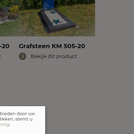
-20
Grafsteen KM 505-20
t
Bekijk dit product
 bieden door uw
likken, stemt u
aring
.