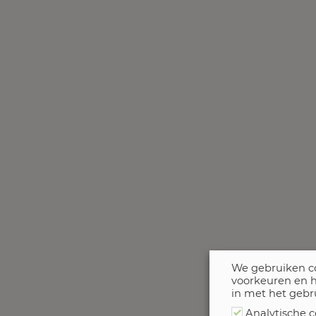
We gebruiken co
voorkeuren en h
in met het gebr
Analytische c