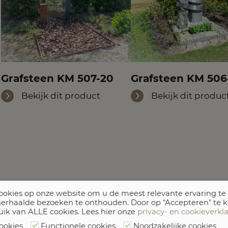
Grafsteen KM 507-20
Grafsteen KM 506
Bekijk dit product
Bekijk dit produc
okies op onze website om u de meest relevante ervaring te
erhaalde bezoeken te onthouden. Door op "Accepteren" te k
uik van ALLE cookies. Lees hier onze
privacy- en cookieverkl
ookies
Functionele cookies
Noodzakelijke cookies