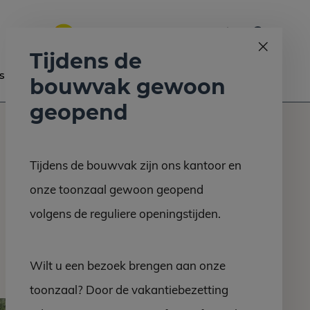
0
Bel ons op:
058 - 2130 180
9.6
Tijdens de
s
Nieuws
Contact
bouwvak gewoon
geopend
Tijdens de bouwvak zijn ons kantoor en
onze toonzaal gewoon geopend
volgens de reguliere openingstijden.
Wilt u een bezoek brengen aan onze
toonzaal? Door de vakantiebezetting