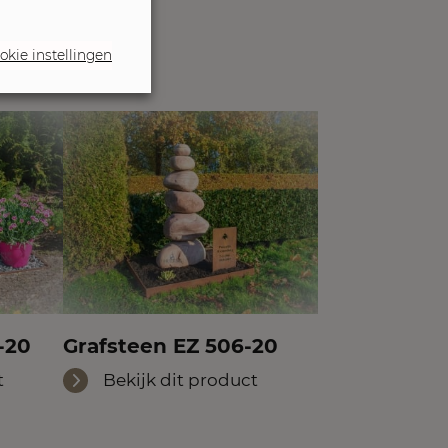
okie instellingen
-20
Grafsteen EZ 506-20
t
Bekijk dit product