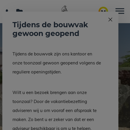
9.6
Tijdens de bouwvak
gewoon geopend
Tijdens de bouwvak zijn ons kantoor en
onze toonzaal gewoon geopend volgens de
Hutting Natuursteen
reguliere openingstijden.
Het grootste aanbod | ruim 500 monumenten getoond
Wilt u een bezoek brengen aan onze
Grafmonumenten assortiment
toonzaal? Door de vakantiebezetting
adviseren wij u om vooraf een afspraak te
maken. Zo bent u er zeker van dat er een
Interieur & bouw assortiment
adviseur beschikbaar is om u te helpen.