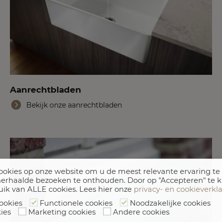
Aanrechtbladen
Bekijk onze aanrechtbladen
okies op onze website om u de meest relevante ervaring te
erhaalde bezoeken te onthouden. Door op "Accepteren" te k
uik van ALLE cookies. Lees hier onze
privacy- en cookieverkl
ookies
Functionele cookies
Noodzakelijke cookies
ies
Marketing cookies
Andere cookies