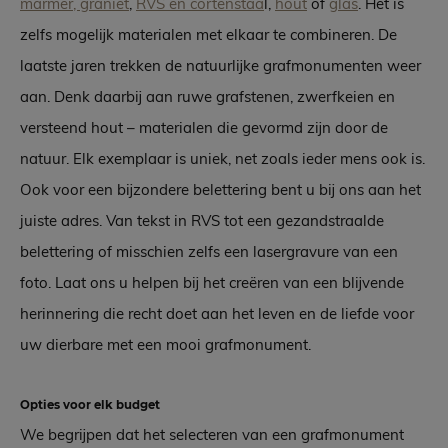
marmer, graniet
,
RVS en cortenstaa
l,
hout
of
glas
. Het is
zelfs mogelijk materialen met elkaar te combineren. De
laatste jaren trekken de natuurlijke grafmonumenten weer
aan. Denk daarbij aan ruwe grafstenen, zwerfkeien en
versteend hout – materialen die gevormd zijn door de
natuur. Elk exemplaar is uniek, net zoals ieder mens ook is.
Ook voor een bijzondere belettering bent u bij ons aan het
juiste adres. Van tekst in RVS tot een gezandstraalde
belettering of misschien zelfs een lasergravure van een
foto. Laat ons u helpen bij het creëren van een blijvende
herinnering die recht doet aan het leven en de liefde voor
uw dierbare met een mooi grafmonument.
Opties voor elk budget
We begrijpen dat het selecteren van een grafmonument