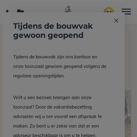
9.6
Tijdens de bouwvak
gewoon geopend
Home
Grafmonumenten
Grafsteen EM 519-22
Tijdens de bouwvak zijn ons kantoor en
Terug naar overzicht
onze toonzaal gewoon geopend volgens de
Grafsteen EM 519-22
reguliere openingstijden.
Wilt u een bezoek brengen aan onze
toonzaal? Door de vakantiebezetting
adviseren wij u om vooraf een afspraak te
maken. Zo bent u er zeker van dat er een
adviseur beschikbaar is om u te helpen.