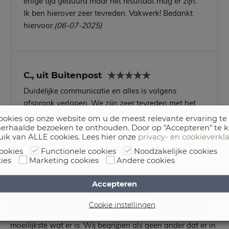
enige tijd geduurd maar het resultaat mag er zijn.
Ik ben hierover zeer tevreden. Vakwerk! Bedankt
hiervoor.
(06-07-2025)
C., uit Buitenpost
Duidelijke communicatie en alles is volgens
afspraak verlopen. We zijn zeer tevreden met het
resultaat van het monument.
(18-09-2025)
okies op onze website om u de meest relevante ervaring te
erhaalde bezoeken te onthouden. Door op "Accepteren" te k
uik van ALLE cookies. Lees hier onze
privacy- en cookieverkl
ookies
Functionele cookies
Noodzakelijke cookies
Grafmonumenten
ies
Marketing cookies
Andere cookies
Een plek om de mooiste herinneringen te bewaren
Accepteren
Cookie instellingen
Afscheid nemen van een dierbare is misschien wel het
moeilijkste wat er is. Wij begrijpen als geen ander dat er in