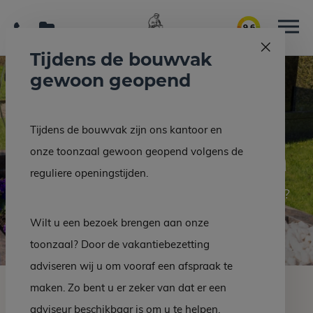
9.6
Tijdens de bouwvak
gewoon geopend
Glazen
Tijdens de bouwvak zijn ons kantoor en
grafmonumenten
onze toonzaal gewoon geopend volgens de
reguliere openingstijden.
Op zoek naar glazen grafmonumenten?
Wilt u een bezoek brengen aan onze
toonzaal? Door de vakantiebezetting
adviseren wij u om vooraf een afspraak te
Over glazen
maken. Zo bent u er zeker van dat er een
grafmonumenten
adviseur beschikbaar is om u te helpen.