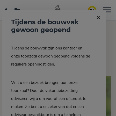
9.6
Tijdens de bouwvak
gewoon geopend
Home
Grafmonumenten
Grafsteen EM 113-10
Tijdens de bouwvak zijn ons kantoor en
Terug naar overzicht
onze toonzaal gewoon geopend volgens de
Grafsteen EM 113-10
reguliere openingstijden.
Wilt u een bezoek brengen aan onze
toonzaal? Door de vakantiebezetting
adviseren wij u om vooraf een afspraak te
maken. Zo bent u er zeker van dat er een
adviseur beschikbaar is om u te helpen.