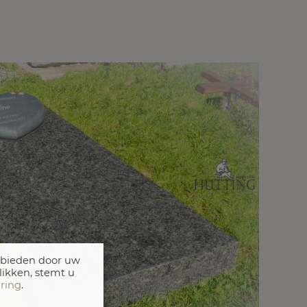
 bieden door uw
likken, stemt u
aring
.