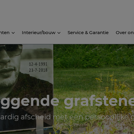
nten
Interieur/bouw
Service & Garantie
Over on
iggende grafsten
ardig afscheid met een persoonlijke g