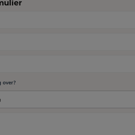
mulier
 over?