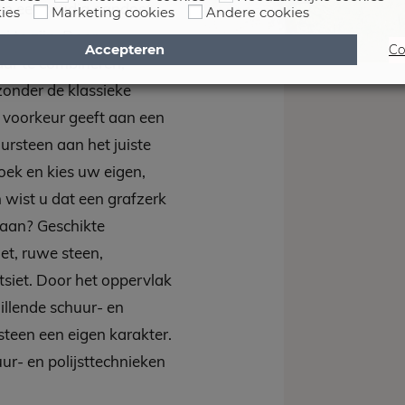
 en eenvoudig aandoet,
ies
Marketing cookies
Andere cookies
i te zijn. Door
Accepteren
Co
aar te combineren,
 zonder
de klassieke
e voorkeur geeft aan een
ursteen aan het juiste
oek en kies uw eigen,
n wist u da
t een grafzerk
taan? Geschikte
et, ruwe steen,
tsiet. Door het oppervlak
illende schuur- en
fsteen een eigen karakter.
ur- en polijsttechnieken