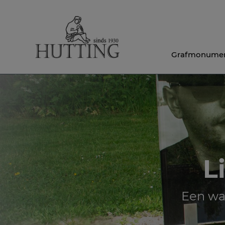
Grafmonume
L
Een wa