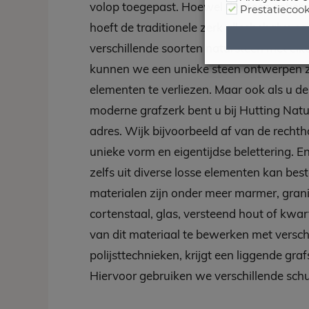
volop toegepast. Hoewel de steen sober
Prestatiecook
hoeft de traditionele zerk allesbehalve saa
verschillende soorten natursteen met elk
kunnen we een unieke steen ontwerpen
elementen te verliezen. Maar ook als u d
moderne grafzerk bent u bij Hutting Natu
adres. Wijk bijvoorbeeld af van de rechth
unieke vorm en eigentijdse belettering. E
zelfs uit diverse losse elementen kan bes
materialen zijn onder meer marmer, grani
cortenstaal, glas, versteend hout of kwar
van dit materiaal te bewerken met versch
po
lijsttechnieken, krijgt een liggende gra
Hiervoor gebruiken we verschillende schu