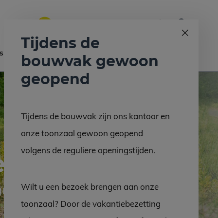
0
Bel ons op:
058 - 2130 180
9.6
Tijdens de
s
Nieuws
Contact
bouwvak gewoon
geopend
Tijdens de bouwvak zijn ons kantoor en
onze toonzaal gewoon geopend
volgens de reguliere openingstijden.
en
Wilt u een bezoek brengen aan onze
rafzerk
toonzaal? Door de vakantiebezetting