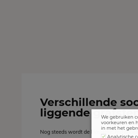
Verschillende so
liggende grafste
We gebruiken co
voorkeuren en h
in met het gebr
Nog steeds wordt de klassieke,
rechthoek
Analytische c