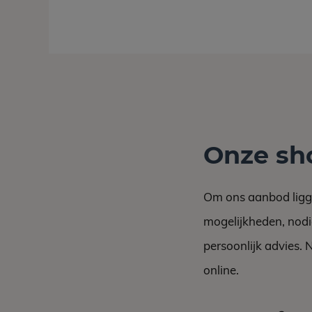
Onze s
Om ons
aanbod lig
mogelij
kheden, nodi
persoonlijk advies.
online.