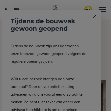
9.6
Tijdens de bouwvak
gewoon geopend
Home
Interieur/bouw
SNEEK – Werkbladen Travertin
Tijdens de bouwvak zijn ons kantoor en
Terug naar overzicht
onze toonzaal gewoon geopend volgens de
SNEEK – Werkbladen
reguliere openingstijden.
Travertin
Wilt u een bezoek brengen aan onze
toonzaal? Door de vakantiebezetting
adviseren wij u om vooraf een afspraak te
maken. Zo bent u er zeker van dat er een
adviseur beschikbaar is om u te helpen.