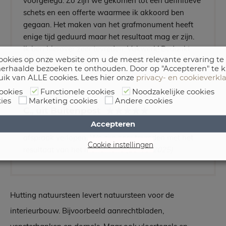
voorgelegd. Zo zijn we gekomen tot een definitieve
schets en een offerte waarmee ik akkoord ben
gegaan. Het maken van het grafmonument heeft
enige tijd geduurd maar het resultaat mag er zijn.
Ik ben hierover zeer tevreden. Vakwerk! Bedankt
okies op onze website om u de meest relevante ervaring te
hiervoor.
(06-07-2025)
erhaalde bezoeken te onthouden. Door op "Accepteren" te k
uik van ALLE cookies. Lees hier onze
privacy- en cookieverkl
ookies
Functionele cookies
Noodzakelijke cookies
ies
Marketing cookies
Andere cookies
C., uit Buitenpost
Accepteren
Duidelijke communicatie en alles is volgens
afspraak verlopen. We zijn zeer tevreden met het
Cookie instellingen
resultaat van het monument.
(18-09-2025)
Hutting natuursteen levert natuursteen voor de
interieurbouw. Bijvoorbeeld aanrechtbladen,