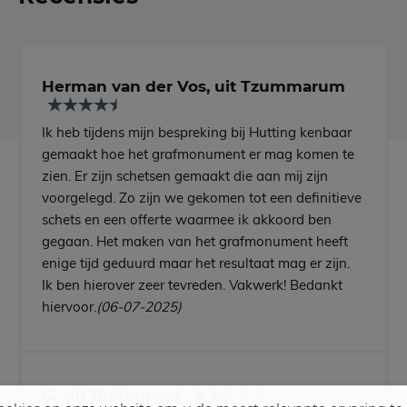
Herman van der Vos, uit Tzummarum
Ik heb tijdens mijn bespreking bij Hutting kenbaar
gemaakt hoe het grafmonument er mag komen te
zien. Er zijn schetsen gemaakt die aan mij zijn
voorgelegd. Zo zijn we gekomen tot een definitieve
schets en een offerte waarmee ik akkoord ben
gegaan. Het maken van het grafmonument heeft
enige tijd geduurd maar het resultaat mag er zijn.
Ik ben hierover zeer tevreden. Vakwerk! Bedankt
hiervoor.
(06-07-2025)
C., uit Buitenpost