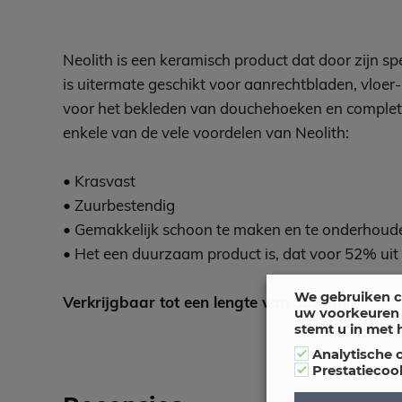
Neolith is een keramisch product dat door zijn sp
is uitermate geschikt voor aanrechtbladen, vloer
voor het bekleden van douchehoeken en complete 
enkele van de vele voordelen van Neolith:
• Krasvast
• Zuurbestendig
• Gemakkelijk schoon te maken en te onderhoud
• Het een duurzaam product is, dat voor 52% uit
We gebruiken c
Verkrijgbaar tot een lengte van 365 cm!
uw voorkeuren 
stemt u in met 
Analytische 
Prestatiecoo