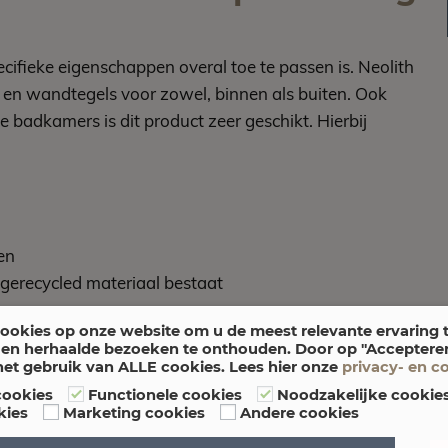
ecifieke eigenschappen overal toe te passen is. Neolith
- en wandtegels voor zowel, binnen als buiten. Ook
badkamers is dit product zeer geschikt. Hierbij
en
 gerecycled materiaal bestaat
ookies op onze website om u de meest relevante ervaring 
en herhaalde bezoeken te onthouden. Door op "Accepteren"
het gebruik van ALLE cookies. Lees hier onze
privacy- en c
cookies
Functionele cookies
Noodzakelijke cookie
kies
Marketing cookies
Andere cookies