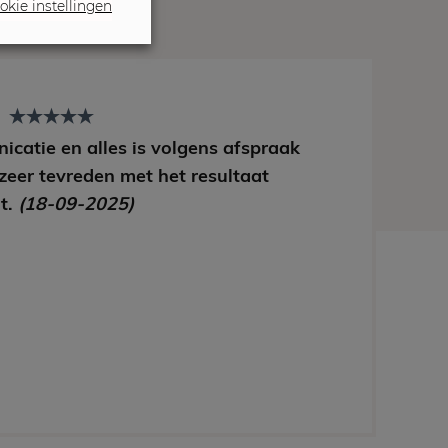
okie instellingen
t
icatie en alles is volgens afspraak
 zeer tevreden met het resultaat
t.
(18-09-2025)