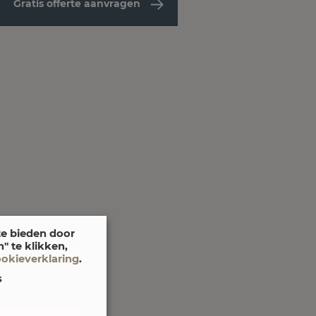
Gratis offerte aanvragen
te bieden door
 te klikken,
ookieverklaring
.
s