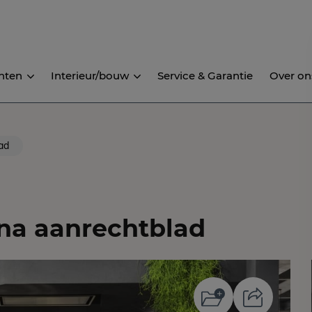
nten
Interieur/bouw
Service & Garantie
Over on
ad
na aanrechtblad