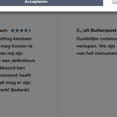
Accepteren
Co
arum
C., uit Buitenpos
Hutting kenbaar
Duidelijke commun
 mag komen te
verlopen. We zijn
an mij zijn
van het monumen
 een definitieve
akkoord ben
onument heeft
at mag er zijn.
werk! Bedankt