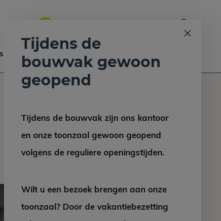
0
Bel ons op:
058 - 2130 180
9.6
Tijdens de
s
Nieuws
Contact
bouwvak gewoon
geopend
Tijdens de bouwvak zijn ons kantoor
en onze toonzaal gewoon geopend
volgens de reguliere openingstijden.
Wilt u een bezoek brengen aan onze
toonzaal? Door de vakantiebezetting