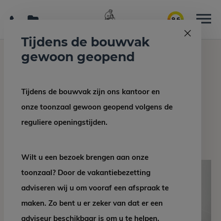
9.6
Tijdens de bouwvak
gewoon geopend
Home
Interieur/bouw
Neolith Iron Grey aanrechtblad
Tijdens de bouwvak zijn ons kantoor en
Terug naar overzicht
onze toonzaal gewoon geopend volgens de
Neolith Iron Grey
reguliere openingstijden.
aanrechtblad
Wilt u een bezoek brengen aan onze
toonzaal? Door de vakantiebezetting
adviseren wij u om vooraf een afspraak te
maken. Zo bent u er zeker van dat er een
adviseur beschikbaar is om u te helpen.