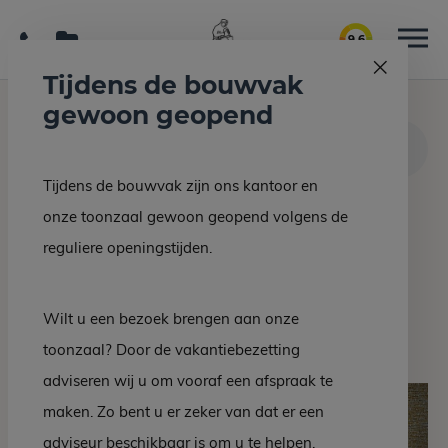
9.6
Tijdens de bouwvak
gewoon geopend
Home
Interieur/bouw
LEEUWARDEN – Toonbank Emperador marmer
Tijdens de bouwvak zijn ons kantoor en
onze toonzaal gewoon geopend volgens de
Terug naar overzicht
reguliere openingstijden.
LEEUWARDEN –
Toonbank Emperador
Wilt u een bezoek brengen aan onze
marmer
toonzaal? Door de vakantiebezetting
adviseren wij u om vooraf een afspraak te
maken. Zo bent u er zeker van dat er een
adviseur beschikbaar is om u te helpen.