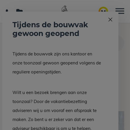
9.6
Tijdens de bouwvak
gewoon geopend
Home
Interieur/bouw
LEEUWARDEN – Belvedère Kwartsiet Wastafelblad
Tijdens de bouwvak zijn ons kantoor en
onze toonzaal gewoon geopend volgens de
Terug naar overzicht
reguliere openingstijden.
LEEUWARDEN –
Belvedère Kwartsiet
Wilt u een bezoek brengen aan onze
Wastafelblad
toonzaal? Door de vakantiebezetting
adviseren wij u om vooraf een afspraak te
maken. Zo bent u er zeker van dat er een
adviseur beschikbaar is om u te helpen.