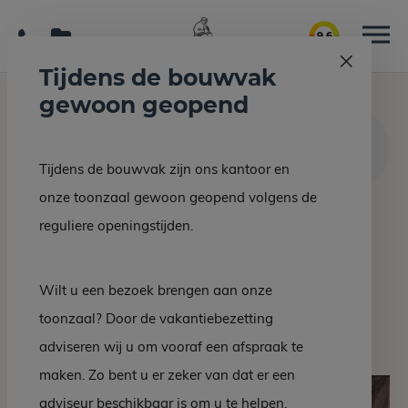
9.6
Tijdens de bouwvak
gewoon geopend
Home
Interieur/bouw
HEERENVEEN – Badkamer en toilet in Arabescato
Tijdens de bouwvak zijn ons kantoor en
Orobico
onze toonzaal gewoon geopend volgens de
reguliere openingstijden.
Terug naar overzicht
HEERENVEEN –
Wilt u een bezoek brengen aan onze
Badkamer en toilet in
toonzaal? Door de vakantiebezetting
Arabescato Orobico
adviseren wij u om vooraf een afspraak te
maken. Zo bent u er zeker van dat er een
adviseur beschikbaar is om u te helpen.