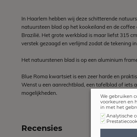
In Haarlem hebben wij deze schitterende natuur
natuursteen blad op het kookeiland en de coffee
Brazilië. Het grote werkblad is maar liefst 315 c
verstek gezaagd en verlijmd zodat de tekening in
Het natuurstenen blad is op een aluminium frame
Blue Roma kwartsiet is een zeer harde en praktis
Wenst u een aanrechtblad, een tafelblad of iets
mogelijkheden.
We gebruiken co
voorkeuren en h
in met het gebr
Analytische c
Prestatiecook
Recensies