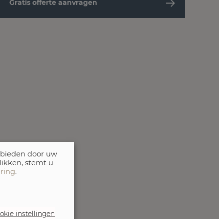
Gratis offerte aanvragen
 bieden door uw
likken, stemt u
aring
.
okie instellingen