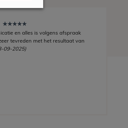
t
catie en alles is volgens afspraak
zeer tevreden met het resultaat van
8-09-2025)