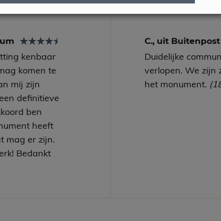
arum
C., uit Buitenpos
utting kenbaar
Duidelijke communi
mag komen te
verlopen. We zijn 
n mij zijn
het monument.
(1
een definitieve
kkoord ben
nument heeft
t mag er zijn.
erk! Bedankt