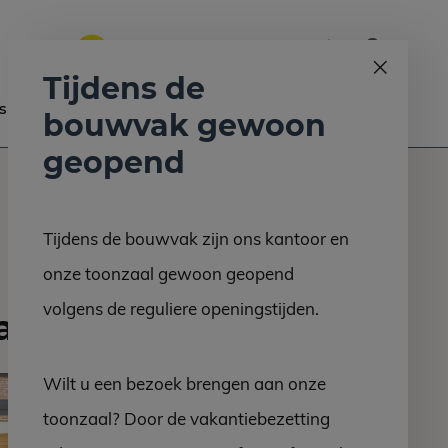
0
Bel ons op:
058 - 2130 180
9.6
Tijdens de
s
Nieuws
Contact
bouwvak gewoon
geopend
Tijdens de bouwvak zijn ons kantoor en
onze toonzaal gewoon geopend
volgens de reguliere openingstijden.
laden
Wilt u een bezoek brengen aan onze
toonzaal? Door de vakantiebezetting