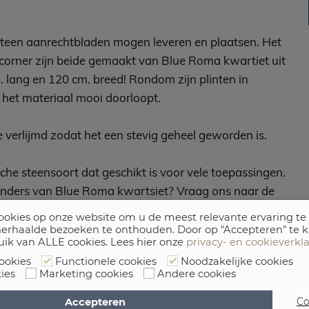
steen aanrechtbladen mogen leveren en plaatsen. Het
 corner zijn beide gemaakt van Blue Roma kwartiet uit
m. lang en 120 cm. breed! Rondom zijn plinten in
 het materiaal mooi doorloopt.
 verlijmd zodat het een stevig geheel geworden is.
che steensoort dat geschikt is voor vele toepassingen.
 anders van Blue Roma kwartsiet? Vraag ons naar de
okies op onze website om u de meest relevante ervaring te
erhaalde bezoeken te onthouden. Door op "Accepteren" te k
uik van ALLE cookies. Lees hier onze
privacy- en cookieverkl
ookies
Functionele cookies
Noodzakelijke cookies
ies
Marketing cookies
Andere cookies
Accepteren
Co