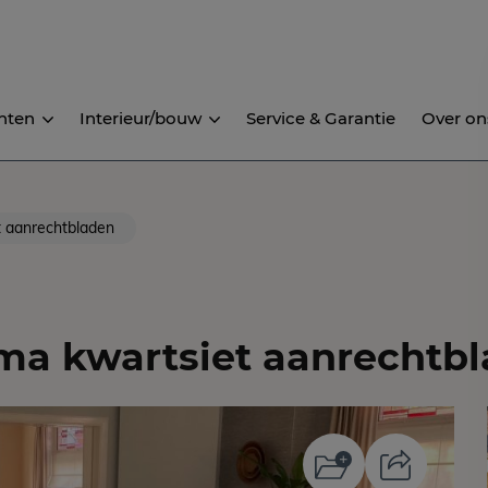
nten
Interieur/bouw
Service & Garantie
Over on
 aanrechtbladen
a kwartsiet aanrechtb