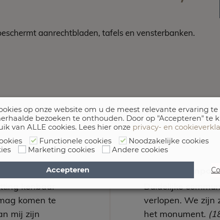
eschermt aanrechtbladen, tafels en vensterbanken.
okies op onze website om u de meest relevante ervaring te
erhaalde bezoeken te onthouden. Door op "Accepteren" te k
uik van ALLE cookies. Lees hier onze
privacy- en cookieverkl
ookies
Functionele cookies
Noodzakelijke cookies
ies
Marketing cookies
Andere cookies
Accepteren
Co
arum
C., uit Buitenpos
utting kenbaar
Duidelijke communi
mag komen te
verlopen. We zijn 
n mij zijn
het monument.
(1