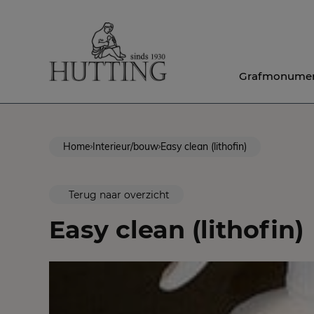
Grafmonume
Home
Interieur/bouw
Easy clean (lithofin)
Terug naar overzicht
Easy clean (lithofin)