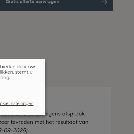
Gratis offerte aanvragen
 bieden door uw
likken, stemt u
aring
.
okie instellingen
t
catie en alles is volgens afspraak
zeer tevreden met het resultaat van
8-09-2025)