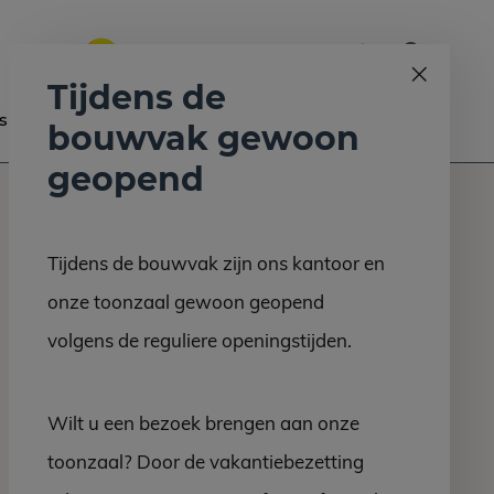
0
Bel ons op:
058 - 2130 180
9.6
Tijdens de
s
Nieuws
Contact
bouwvak gewoon
geopend
Tijdens de bouwvak zijn ons kantoor en
onze toonzaal gewoon geopend
volgens de reguliere openingstijden.
Wilt u een bezoek brengen aan onze
toonzaal? Door de vakantiebezetting