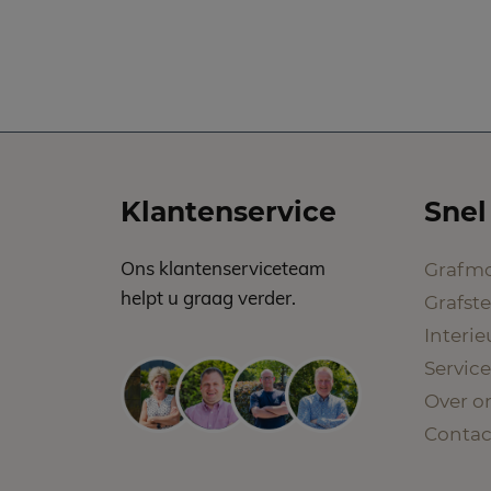
Klantenservice
Snel
Ons klantenserviceteam
Grafm
helpt u graag verder.
Grafst
Interi
Service
Over o
Contac