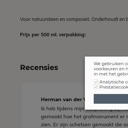
Voor natuursteen en composiet. Onderhoudt en b
Prijs per 500 ml. verpakking:
We gebruiken co
Recensies
voorkeuren en h
in met het gebr
Analytische c
Prestatiecook
Herman van der Vos, uit Tzumm
Ik heb tijdens mijn bespreking bij H
gemaakt hoe het grafmonument er 
zien. Er zijn schetsen gemaakt die aa