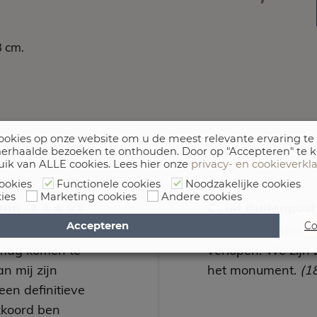
3 cm.
okies op onze website om u de meest relevante ervaring te
erhaalde bezoeken te onthouden. Door op "Accepteren" te k
uik van ALLE cookies. Lees hier onze
privacy- en cookieverkl
ookies
Functionele cookies
Noodzakelijke cookies
ies
Marketing cookies
Andere cookies
arum
C., uit Buitenpos
Accepteren
Co
utting kenbaar
Duidelijke communi
mag komen te
verlopen. We zijn 
n mij zijn
het monument.
(1
een definitieve
kkoord ben