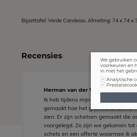
Bijzettafel: Verde Candeias. Afmeting: 74 x 74 x 
Recensies
We gebruiken co
voorkeuren en h
in met het gebr
Analytische c
Prestatiecook
Herman van der Vos, uit Tzumm
Ik heb tijdens mijn bespreking bij H
gemaakt hoe het grafmonument er 
zien. Er zijn schetsen gemaakt die aa
voorgelegd. Zo zijn we gekomen tot 
schets en een offerte waarmee ik a