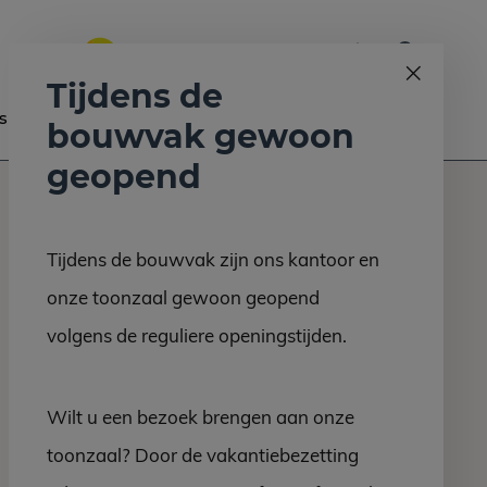
0
Bel ons op:
058 - 2130 180
9.6
Tijdens de
s
Nieuws
Contact
bouwvak gewoon
geopend
Tijdens de bouwvak zijn ons kantoor en
onze toonzaal gewoon geopend
volgens de reguliere openingstijden.
Wilt u een bezoek brengen aan onze
toonzaal? Door de vakantiebezetting