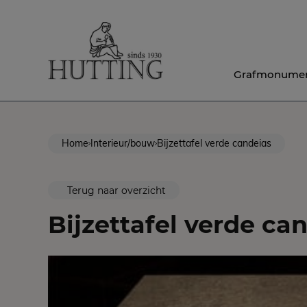
Grafmonume
Home
Interieur/bouw
Bijzettafel verde candeias
Terug naar overzicht
Bijzettafel verde ca