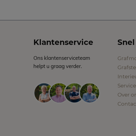
Klantenservice
Snel
Ons klantenserviceteam
Grafm
helpt u graag verder.
Grafst
Interi
Service
Over o
Contac