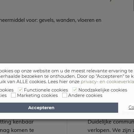
eermiddel voor: gevels, wanden, vloeren en
okies op onze website om u de meest relevante ervaring te
erhaalde bezoeken te onthouden. Door op "Accepteren" te k
uik van ALLE cookies. Lees hier onze
privacy- en cookieverkl
ookies
Functionele cookies
Noodzakelijke cookies
ies
Marketing cookies
Andere cookies
Accepteren
Co
arum
C., uit Buitenpos
utting kenbaar
Duidelijke communi
mag komen te
verlopen. We zijn 