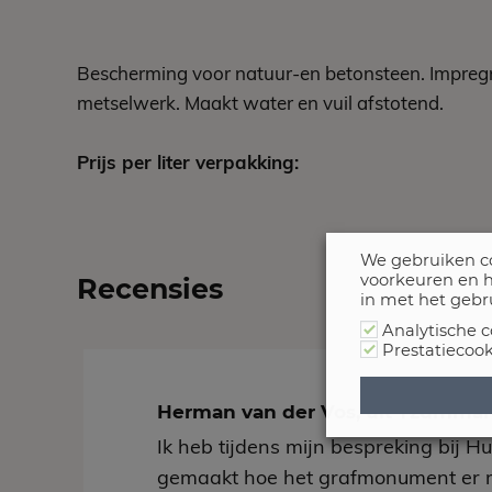
Bescherming voor natuur-en betonsteen. Impregn
metselwerk. Maakt water en vuil afstotend.
Prijs per liter verpakking:
We gebruiken co
voorkeuren en h
Recensies
in met het gebr
Analytische c
Prestatiecook
Herman van der Vos, uit Tzumm
Ik heb tijdens mijn bespreking bij H
gemaakt hoe het grafmonument er 