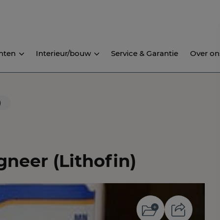
nten
Interieur/bouw
Service & Garantie
Over on
)
eer (Lithofin)