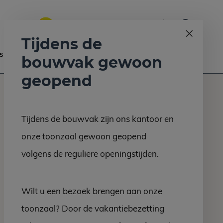
0
Bel ons op:
058 - 2130 180
9.6
Tijdens de
s
Nieuws
Contact
bouwvak gewoon
geopend
Tijdens de bouwvak zijn ons kantoor en
onze toonzaal gewoon geopend
volgens de reguliere openingstijden.
Wilt u een bezoek brengen aan onze
toonzaal? Door de vakantiebezetting