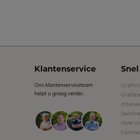
Klantenservice
Snel
Ons klantenserviceteam
Grafm
helpt u graag verder.
Grafst
Interi
Service
Over o
Contac