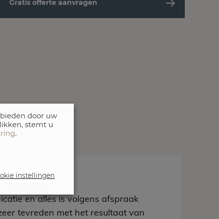
Gratis offerte aanvragen
 bieden door uw
likken, stemt u
aring
.
okie instellingen
t
catie en alles is volgens afspraak
zeer tevreden met het resultaat van