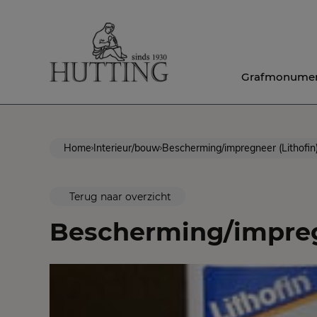
Grafmonume
Home
Interieur/bouw
Bescherming/impregneer (Lithofin
Terug naar overzicht
Bescherming/impregn