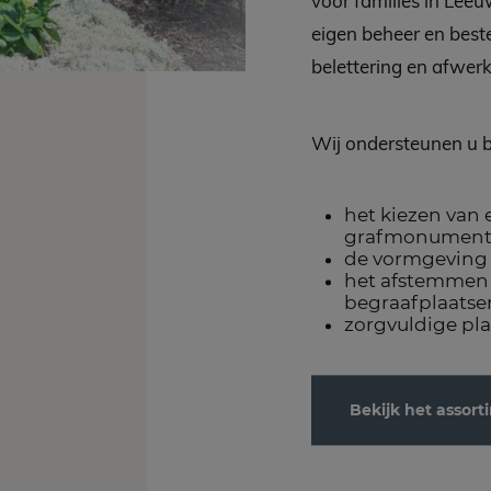
voor families in Lee
eigen beheer en beste
belettering en afwerk
Wij ondersteunen u bi
het kiezen van 
grafmonument
de vormgeving v
het afstemmen 
begraafplaatse
zorgvuldige pla
Bekijk het asso