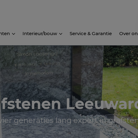
nten
Interieur/bouw
Service & Garantie
Over on
afstenen Leeuwar
 vier generaties lang expert in grafste