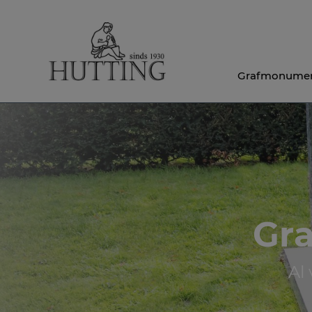
Grafmonume
Gr
Al