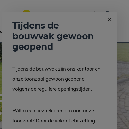
0
Bel ons op:
058 - 2130 180
9.6
Tijdens de
s
Nieuws
Contact
bouwvak gewoon
geopend
Tijdens de bouwvak zijn ons kantoor en
onze toonzaal gewoon geopend
volgens de reguliere openingstijden.
den
Wilt u een bezoek brengen aan onze
nen
toonzaal? Door de vakantiebezetting