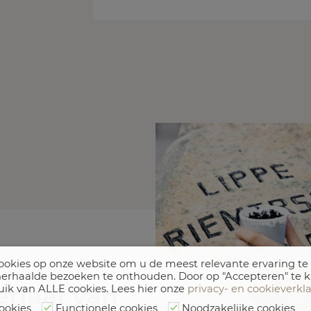
okies op onze website om u de meest relevante ervaring te
erhaalde bezoeken te onthouden. Door op "Accepteren" te k
riaal van
uik van ALLE cookies. Lees hier onze
privacy- en cookieverkl
ookies
Functionele cookies
Noodzakelijke cookies