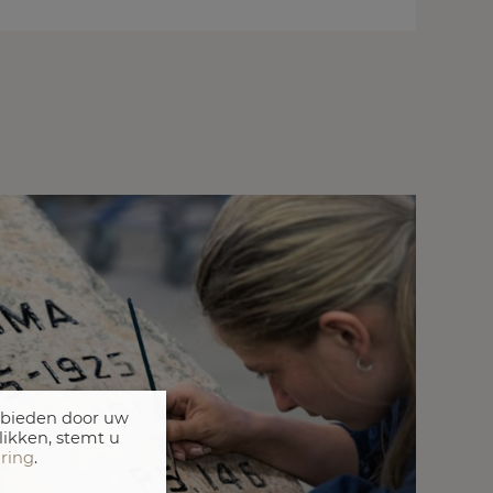
 bieden door uw
likken, stemt u
aring
.