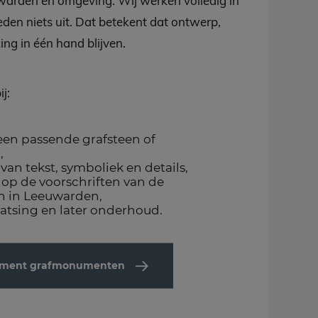
uwarden en omgeving. Wij werken volledig in
den niets uit. Dat betekent dat ontwerp,
ing in één hand blijven.
j:
een passende grafsteen of
,
an tekst, symboliek en details,
op de voorschriften van de
n in Leeuwarden,
atsing en later onderhoud.
rtiment grafmonumenten