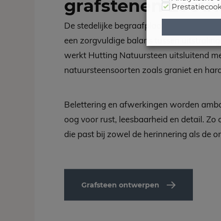
grafstenen Leeu
Prestatiecook
De stedelijke begraafplaatsen van Leeu
een zorgvuldige balans tussen uitstralin
werkt Hutting Natuursteen uitsluitend 
natuursteensoorten zoals graniet en har
Belettering en afwerkingen worden ambac
oog voor rust, leesbaarheid en detail. Zo
die past bij zowel de herinnering als de 
Grafsteen ontwerpen