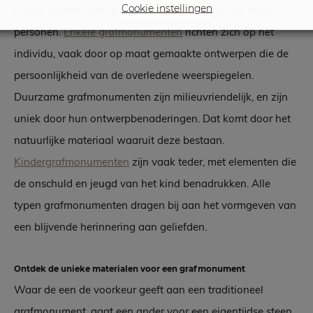
Cookie instellingen
ruimte bieden voor de gedeelde herinnering van twee
personen.
Enkele grafmonumenten
richten zich op het
individu, vaak door op maat gemaakte ontwerpen die de
persoonlijkheid van de overledene weerspiegelen.
Duurzame grafmonumenten zijn milieuvriendelijk, en zijn
uniek door hun ontwerpbenaderingen. Dat komt door het
natuurlijke materiaal waaruit deze bestaan.
Kindergrafmonumenten
zijn vaak teder, met elementen die
de onschuld en jeugd van het kind benadrukken. Alle
typen grafmonumenten dragen bij aan het vormgeven van
een blijvende herinnering aan geliefden.
Ontdek de unieke materialen voor een grafmonument
Waar de een de voorkeur geeft aan een traditioneel
grafmonument, gaat een ander voor een eigentijdse steen.