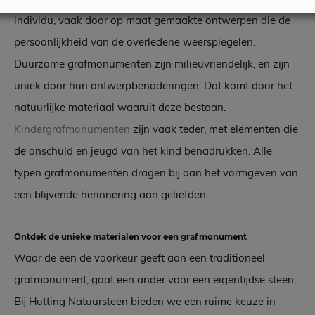
individu, vaak door op maat gemaakte ontwerpen die de
persoonlijkheid van de overledene weerspiegelen.
Duurzame grafmonumenten zijn milieuvriendelijk, en zijn
uniek door hun ontwerpbenaderingen. Dat komt door het
natuurlijke materiaal waaruit deze bestaan.
Kindergrafmonumenten
zijn vaak teder, met elementen die
de onschuld en jeugd van het kind benadrukken. Alle
typen grafmonumenten dragen bij aan het vormgeven van
een blijvende herinnering aan geliefden.
Ontdek de unieke materialen voor een grafmonument
Waar de een de voorkeur geeft aan een traditioneel
grafmonument, gaat een ander voor een eigentijdse steen.
Bij Hutting Natuursteen bieden we een ruime keuze in