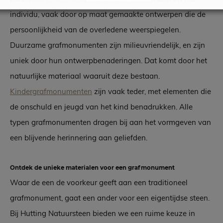
individu, vaak door op maat gemaakte ontwerpen die de
persoonlijkheid van de overledene weerspiegelen.
Duurzame grafmonumenten zijn milieuvriendelijk, en zijn
uniek door hun ontwerpbenaderingen. Dat komt door het
natuurlijke materiaal waaruit deze bestaan.
Kindergrafmonumenten
zijn vaak teder, met elementen die
de onschuld en jeugd van het kind benadrukken. Alle
typen grafmonumenten dragen bij aan het vormgeven van
een blijvende herinnering aan geliefden.
Ontdek de unieke materialen voor een grafmonument
Waar de een de voorkeur geeft aan een traditioneel
grafmonument, gaat een ander voor een eigentijdse steen.
Bij Hutting Natuursteen bieden we een ruime keuze in