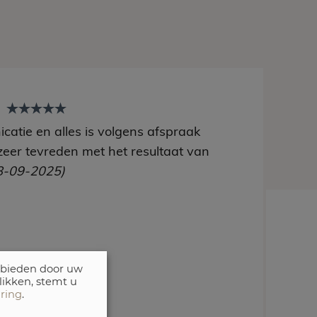
t
catie en alles is volgens afspraak
zeer tevreden met het resultaat van
8-09-2025)
 bieden door uw
likken, stemt u
aring
.