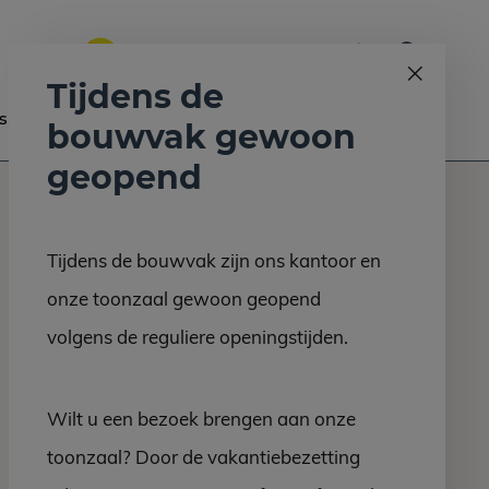
0
Bel ons op:
058 - 2130 180
9.6
Tijdens de
s
Nieuws
Contact
bouwvak gewoon
geopend
Tijdens de bouwvak zijn ons kantoor en
onze toonzaal gewoon geopend
volgens de reguliere openingstijden.
Wilt u een bezoek brengen aan onze
toonzaal? Door de vakantiebezetting