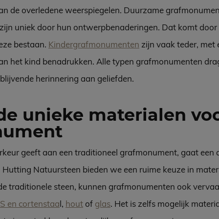
 van de overledene weerspiegelen. Duurzame grafmonumen
n zijn uniek door hun ontwerpbenaderingen. Dat komt door 
deze bestaan.
Kindergrafmonumenten
zijn vaak teder, met
an het kind benadrukken. Alle typen grafmonumenten drag
lijvende herinnering aan geliefden.
de unieke materialen vo
nument
keur geeft aan een traditioneel grafmonument, gaat een 
ij Hutting Natuursteen bieden we een ruime keuze in mater
de traditionele steen, kunnen grafmonumenten ook verva
S en cortenstaa
l,
hout
of
glas
. Het is zelfs mogelijk materi