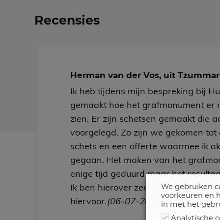
Recensies
Herman van der Vos, uit Tzumm
Ik heb tijdens mijn bespreking bij H
gemaakt hoe het grafmonument er 
zien. Er zijn schetsen gemaakt die aa
voorgelegd. Zo zijn we gekomen tot 
schets en een offerte waarmee ik a
gegaan. Het maken van het grafmo
enige tijd geduurd maar het resultaa
Ik ben hierover zeer tevreden. Vakw
We gebruiken co
voorkeuren en h
hiervoor.
(06-07-2025)
in met het gebr
Analytische c