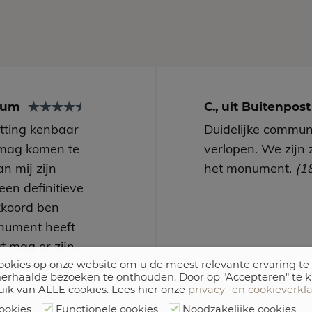
arum
C., uit Buitenpos
utting kenbaar
Duidelijke communi
mag komen te
verlopen. We zijn 
n mij zijn
het monument.
(1
een definitieve
kkoord ben
nument heeft
t mag er zijn.
erk! Bedankt
okies op onze website om u de meest relevante ervaring te
erhaalde bezoeken te onthouden. Door op "Accepteren" te k
uik van ALLE cookies. Lees hier onze
privacy- en cookieverkl
ookies
Functionele cookies
Noodzakelijke cookies