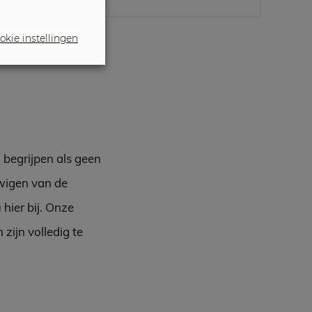
okie instellingen
 begrijpen als geen
uwigen van de
hier bij. Onze
zijn volledig te