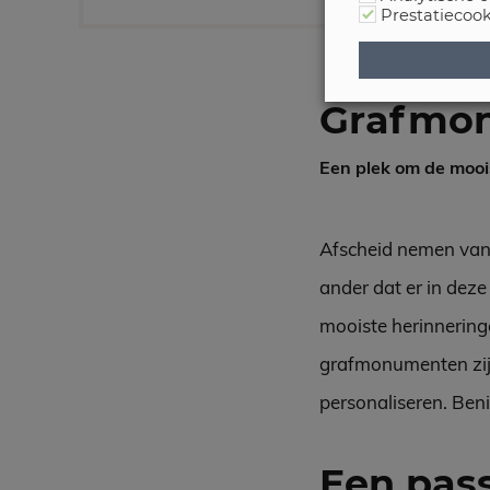
Prestatiecook
Grafmo
Een plek om de mooi
Afscheid nemen van e
ander dat er in deze
mooiste herinneringe
grafmonumenten zijn 
personaliseren. Ben
Een pa