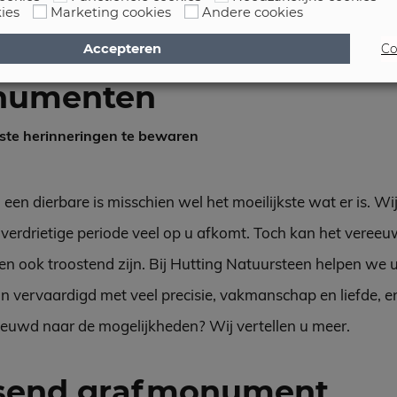
ies
Marketing cookies
Andere cookies
Accepteren
Co
numenten
ste herinneringen te bewaren
en dierbare is misschien wel het moeilijkste wat er is. Wij
 verdrietige periode veel op u afkomt. Toch kan het veree
n ook troostend zijn. Bij Hutting Natuursteen helpen we u 
vervaardigd met veel precisie, vakmanschap en liefde, en 
ieuwd naar de mogelijkheden? Wij vertellen u meer.
ssend grafmonument