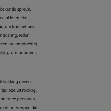
n bekende spreuk.
eelal identieke
aarom kan het best
nadering. Ieder
steren we aandachtig
nlijk grafmonument.
itdrukking geven
jdloze uitstraling,
van twee personen.
aakte ontwerpen die