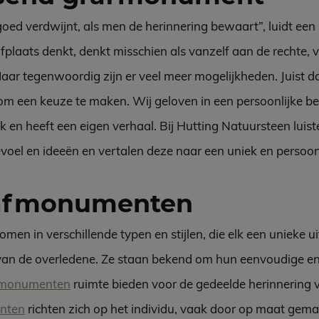
rgoed verdwijnt, als men de herinnering bewaart”, luidt ee
laats denkt, denkt misschien als vanzelf aan de rechte, v
r tegenwoordig zijn er veel meer mogelijkheden. Juist d
om een keuze te maken. Wij geloven in een persoonlijke be
k en heeft een eigen verhaal. Bij Hutting Natuursteen lui
oel en ideeën en vertalen deze naar een uniek en persoo
rafmonumenten
n in verschillende typen en stijlen, die elk een unieke u
van de overledene. Ze staan bekend om hun eenvoudige en ti
fmonumenten
ruimte bieden voor de gedeelde herinnering 
nten
richten zich op het individu, vaak door op maat gem