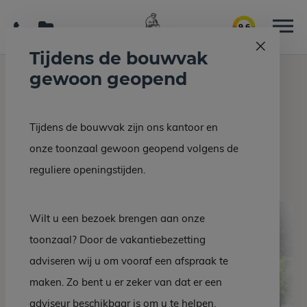
9.6
Tijdens de bouwvak
gewoon geopend
Home
Grafmonumenten
DZ 28-10
Tijdens de bouwvak zijn ons kantoor en
Terug naar overzicht
onze toonzaal gewoon geopend volgens de
DZ 28-10
reguliere openingstijden.
Wilt u een bezoek brengen aan onze
toonzaal? Door de vakantiebezetting
adviseren wij u om vooraf een afspraak te
maken. Zo bent u er zeker van dat er een
adviseur beschikbaar is om u te helpen.