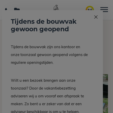
9.6
Tijdens de bouwvak
gewoon geopend
Home
Grafmonumenten
Grafsteen DM 21-10
Tijdens de bouwvak zijn ons kantoor en
Terug naar overzicht
onze toonzaal gewoon geopend volgens de
Grafsteen DM 21-10
reguliere openingstijden.
Wilt u een bezoek brengen aan onze
toonzaal? Door de vakantiebezetting
adviseren wij u om vooraf een afspraak te
maken. Zo bent u er zeker van dat er een
adviseur beschikbaar is om u te helpen.