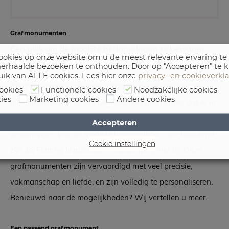
Grafmonumenten
Een plek om de mooiste herinneringen te bewaren
okies op onze website om u de meest relevante ervaring te
erhaalde bezoeken te onthouden. Door op "Accepteren" te k
uik van ALLE cookies. Lees hier onze
privacy- en cookieverkl
Afscheid nemen van een dierbare is misschien wel het
ookies
Functionele cookies
Noodzakelijke cookies
ies
Marketing cookies
Andere cookies
moeilijkste wat er is. Wij begrijpen als geen ander dat er in
deze verdrietige periode veel op u afkomt. Toch kan het
Accepteren
vereeuwigen van de mooiste herinneringen ook troostend
Cookie instellingen
zijn. Bij Hutting Natuursteen helpen we u hier bij. Onze
grafmonumenten zijn vervaardigd met veel precisie,
vakmanschap en liefde, en zijn volledig te personaliseren.
Benieuwd naar de mogelijkheden? Wij vertellen u meer.
Een passend grafmonument