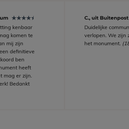
arum
C., uit Buitenpos
utting kenbaar
Duidelijke communi
mag komen te
verlopen. We zijn 
n mij zijn
het monument.
(1
een definitieve
kkoord ben
nument heeft
t mag er zijn.
erk! Bedankt