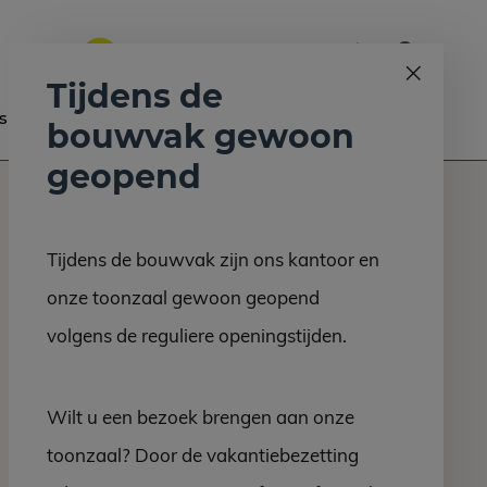
0
Bel ons op:
058 - 2130 180
9.6
Tijdens de
s
Nieuws
Contact
bouwvak gewoon
geopend
Tijdens de bouwvak zijn ons kantoor en
onze toonzaal gewoon geopend
volgens de reguliere openingstijden.
Wilt u een bezoek brengen aan onze
toonzaal? Door de vakantiebezetting