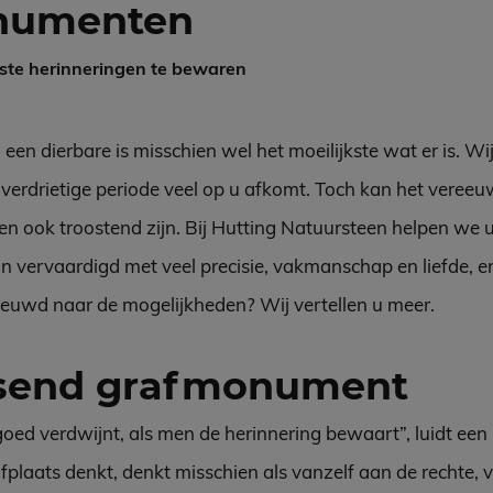
numenten
ste herinneringen te bewaren
en dierbare is misschien wel het moeilijkste wat er is. Wij
 verdrietige periode veel op u afkomt. Toch kan het veree
n ook troostend zijn. Bij Hutting Natuursteen helpen we u 
vervaardigd met veel precisie, vakmanschap en liefde, en 
ieuwd naar de mogelijkheden? Wij vertellen u meer.
ssend grafmonument
rgoed verdwijnt, als men de herinnering bewaart”, luidt ee
laats denkt, denkt misschien als vanzelf aan de rechte, v