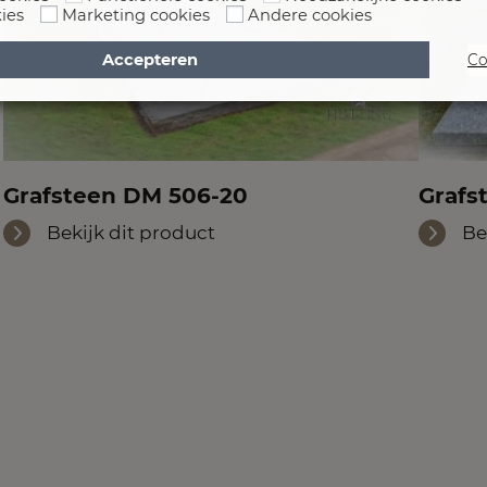
ies
Marketing cookies
Andere cookies
Accepteren
Co
Grafsteen DM 506-20
Grafs
Bekijk dit product
Be