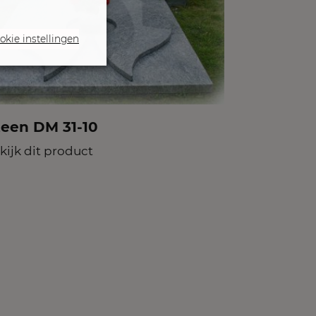
okie instellingen
teen DM 31-10
kijk dit product