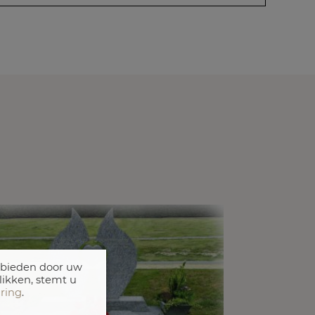
 bieden door uw
likken, stemt u
aring
.