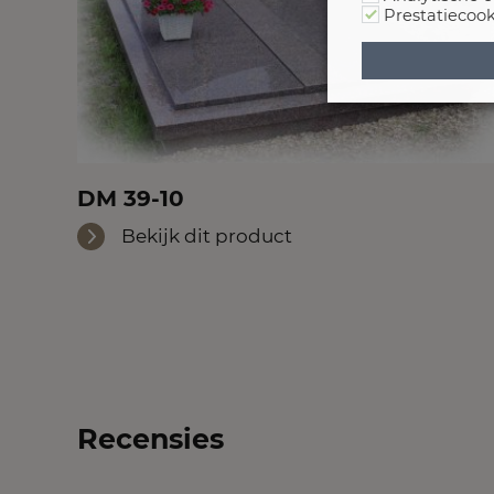
Prestatiecook
DM 39-10
Bekijk dit product
Recensies