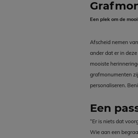
Grafmo
Een plek om de mooi
Afscheid nemen van e
ander dat er in deze
mooiste herinneringe
grafmonumenten zijn 
personaliseren. Ben
Een pa
“Er is niets dat voo
Wie aan een begraafp