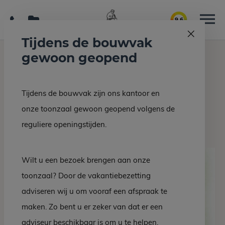
9.6
Tijdens de bouwvak
gewoon geopend
Home
Grafmonumenten
DZ 24-10
Tijdens de bouwvak zijn ons kantoor en
Terug naar overzicht
onze toonzaal gewoon geopend volgens de
DZ 24-10
reguliere openingstijden.
Wilt u een bezoek brengen aan onze
toonzaal? Door de vakantiebezetting
adviseren wij u om vooraf een afspraak te
maken. Zo bent u er zeker van dat er een
adviseur beschikbaar is om u te helpen.