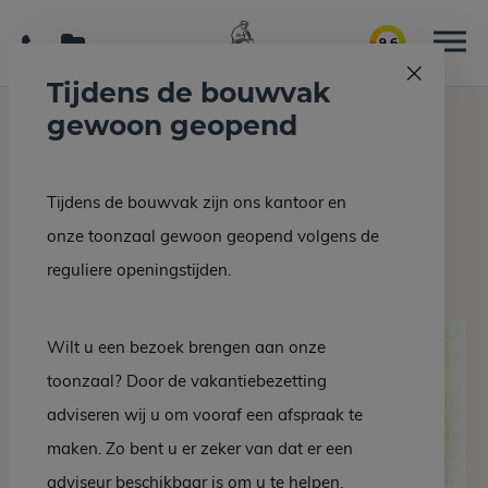
9.6
Tijdens de bouwvak
gewoon geopend
Home
Grafmonumenten
DZ 30-10
Tijdens de bouwvak zijn ons kantoor en
Terug naar overzicht
onze toonzaal gewoon geopend volgens de
DZ 30-10
reguliere openingstijden.
Wilt u een bezoek brengen aan onze
toonzaal? Door de vakantiebezetting
adviseren wij u om vooraf een afspraak te
maken. Zo bent u er zeker van dat er een
adviseur beschikbaar is om u te helpen.