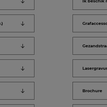
Ik beschik 
.)
Grafaccesso
Gezandstra
Lasergravur
Brochure