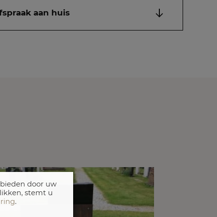
fspraak aan huis
 bieden door uw
likken, stemt u
aring
.