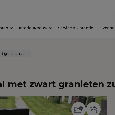
nten
Interieur/bouw
Service & Garantie
Over on
t granieten zuil
l met zwart granieten zu