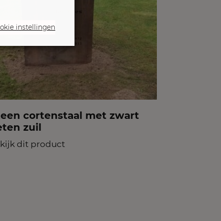
okie instellingen
teen cortenstaal met zwart
ten zuil
kijk dit product