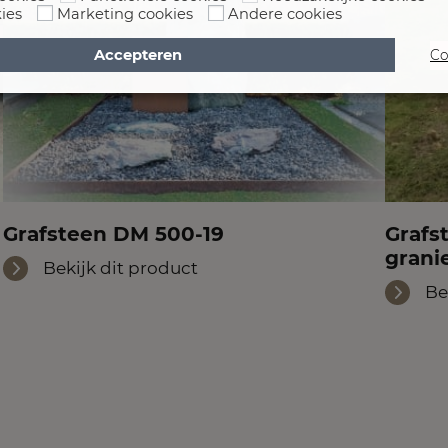
ies
Marketing cookies
Andere cookies
Accepteren
Co
Grafsteen DM 500-19
Grafs
granie
Bekijk dit product
Be