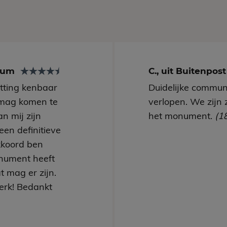
arum
C., uit Buitenpos
utting kenbaar
Duidelijke communi
mag komen te
verlopen. We zijn 
n mij zijn
het monument.
(1
een definitieve
kkoord ben
nument heeft
t mag er zijn.
erk! Bedankt