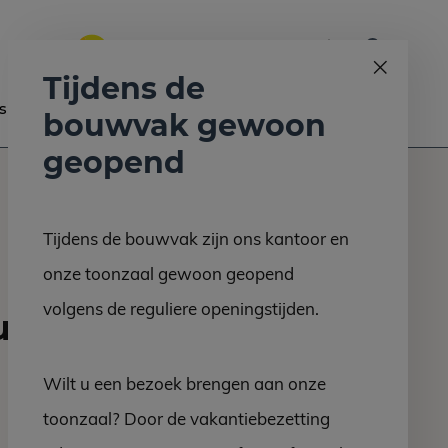
0
Bel ons op:
058 - 2130 180
9.6
Tijdens de
s
Nieuws
Contact
bouwvak gewoon
geopend
Tijdens de bouwvak zijn ons kantoor en
onze toonzaal gewoon geopend
volgens de reguliere openingstijden.
il
Wilt u een bezoek brengen aan onze
toonzaal? Door de vakantiebezetting