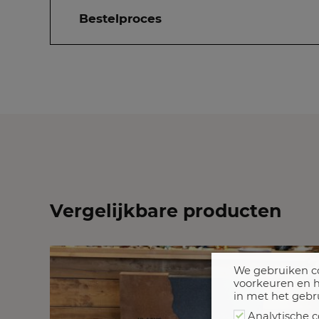
Bestelproces
Vergelijkbare producten
We gebruiken co
voorkeuren en h
in met het gebr
Analytische c