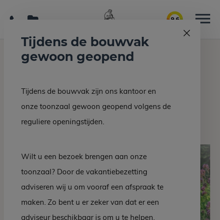
9.6
Tijdens de bouwvak
gewoon geopend
Home
Grafmonumenten
Grafsteen DZ 503-20
Tijdens de bouwvak zijn ons kantoor en
Terug naar overzicht
onze toonzaal gewoon geopend volgens de
Grafsteen DZ 503-20
reguliere openingstijden.
Wilt u een bezoek brengen aan onze
toonzaal? Door de vakantiebezetting
adviseren wij u om vooraf een afspraak te
maken. Zo bent u er zeker van dat er een
adviseur beschikbaar is om u te helpen.