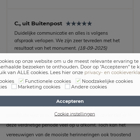
C., uit Buitenpost
Duidelijke communicatie en alles is volgens
afspraak verlopen. We zijn zeer tevreden met het
resultaat van het monument.
(18-09-2025)
okies op onze website om u de meest relevante ervaring te
erhaalde bezoeken te onthouden. Door op "Accepteren" te k
uik van ALLE cookies. Lees hier onze
privacy- en cookieverkl
Grafmonumenten
ookies
Functionele cookies
Noodzakelijke cookies
Een plek om de mooiste herinneringen te bewaren
ies
Marketing cookies
Andere cookies
Accepteren
Afscheid nemen van een dierbare is misschien wel het
Cookie instellingen
moeilijkste wat er is. Wij begrijpen als geen ander dat er in
deze verdrietige periode veel op u afkomt. Toch kan het
vereeuwigen van de mooiste herinneringen ook troostend