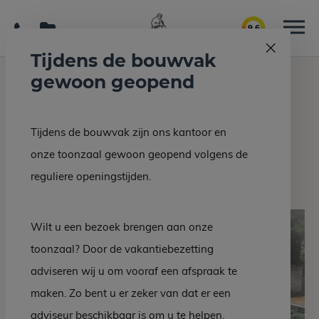
9.6
Tijdens de bouwvak
gewoon geopend
Home
Grafmonumenten
Grafsteen DM 508-21
Tijdens de bouwvak zijn ons kantoor en
Terug naar overzicht
onze toonzaal gewoon geopend volgens de
Grafsteen DM 508-21
reguliere openingstijden.
Wilt u een bezoek brengen aan onze
toonzaal? Door de vakantiebezetting
adviseren wij u om vooraf een afspraak te
maken. Zo bent u er zeker van dat er een
adviseur beschikbaar is om u te helpen.