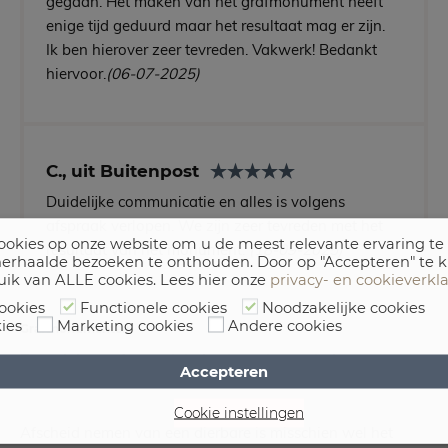
gegaan. Het maken van het grafmonument heeft
enige tijd geduurd maar het resultaat mag er zijn.
Ik ben hierover zeer tevreden. Vakwerk! Bedankt
hiervoor.
(06-07-2025)
C., uit Buitenpost
Duidelijke communicatie en alles is volgens
afspraak verlopen. We zijn zeer tevreden met het
okies op onze website om u de meest relevante ervaring te
resultaat van het monument.
(18-09-2025)
erhaalde bezoeken te onthouden. Door op "Accepteren" te k
uik van ALLE cookies. Lees hier onze
privacy- en cookieverkl
ookies
Functionele cookies
Noodzakelijke cookies
ies
Marketing cookies
Andere cookies
Grafmonumenten
Een plek om de mooiste herinneringen te bewaren
Accepteren
Cookie instellingen
Afscheid nemen van een dierbare is misschien wel het