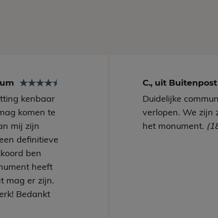
arum
C., uit Buitenpos
utting kenbaar
Duidelijke communi
mag komen te
verlopen. We zijn 
n mij zijn
het monument.
(1
een definitieve
kkoord ben
nument heeft
t mag er zijn.
erk! Bedankt