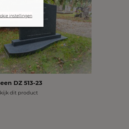
okie instellingen
teen DZ 513-23
kijk dit product