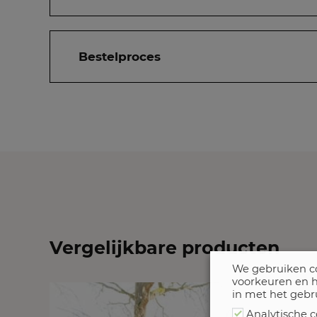
Bestelproces
Vergelijkbare producten
We gebruiken co
voorkeuren en h
in met het gebr
Analytische c