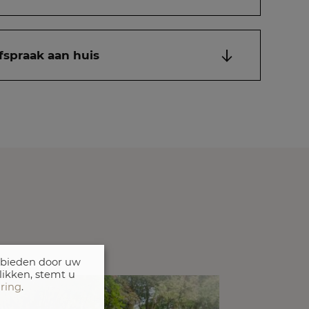
fspraak aan huis
 bieden door uw
likken, stemt u
aring
.