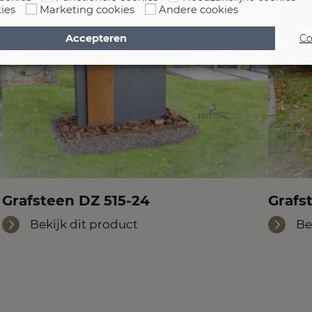
ies
Marketing cookies
Andere cookies
Accepteren
Co
Grafsteen DZ 515-24
Grafs
Bekijk dit product
Be