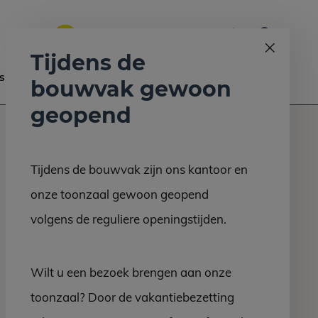
0
Bel ons op:
058 - 2130 180
9.6
Tijdens de
s
Nieuws
Contact
bouwvak gewoon
geopend
Tijdens de bouwvak zijn ons kantoor en
onze toonzaal gewoon geopend
volgens de reguliere openingstijden.
Wilt u een bezoek brengen aan onze
toonzaal? Door de vakantiebezetting