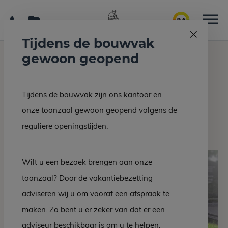
9.6
Tijdens de bouwvak
gewoon geopend
Home
Grafmonumenten
Grafsteen DM 519-25
Tijdens de bouwvak zijn ons kantoor en
Terug naar overzicht
onze toonzaal gewoon geopend volgens de
Grafsteen DM 519-25
reguliere openingstijden.
Wilt u een bezoek brengen aan onze
toonzaal? Door de vakantiebezetting
adviseren wij u om vooraf een afspraak te
maken. Zo bent u er zeker van dat er een
adviseur beschikbaar is om u te helpen.