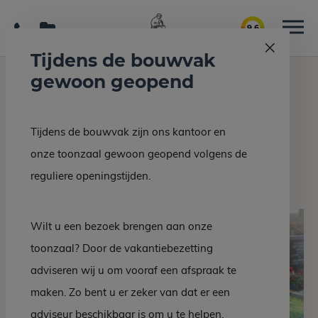
9.6
Tijdens de bouwvak
gewoon geopend
Home
Grafmonumenten
Grafsteen DZ 506-20
Tijdens de bouwvak zijn ons kantoor en
Terug naar overzicht
onze toonzaal gewoon geopend volgens de
Grafsteen DZ 506-20
reguliere openingstijden.
Wilt u een bezoek brengen aan onze
toonzaal? Door de vakantiebezetting
adviseren wij u om vooraf een afspraak te
maken. Zo bent u er zeker van dat er een
adviseur beschikbaar is om u te helpen.