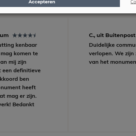
Accepteren
Co
arum
C., uit Buitenpos
Hutting kenbaar
Duidelijke commun
 mag komen te
verlopen. We zijn
an mij zijn
van het monumen
 een definitieve
akkoord ben
onument heeft
at mag er zijn.
werk! Bedankt