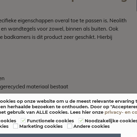
ecifieke eigenschappen overal toe te passen is. Neolith
- en wandtegels voor zowel, binnen als buiten. Ook
badkamers is dit product zeer geschikt. Hierbij
en
 gerecycled materiaal bestaat
ookies op onze website om u de meest relevante ervaring 
en herhaalde bezoeken te onthouden. Door op "Accepteren"
het gebruik van ALLE cookies. Lees hier onze
privacy- en c
cookies
Functionele cookies
Noodzakelijke cookie
kies
Marketing cookies
Andere cookies