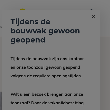
0
Bel ons op:
058 - 2130 180
9.6
Tijdens de
s
Nieuws
Contact
bouwvak gewoon
geopend
Tijdens de bouwvak zijn ons kantoor
en onze toonzaal gewoon geopend
volgens de reguliere openingstijden.
Wilt u een bezoek brengen aan onze
toonzaal? Door de vakantiebezetting