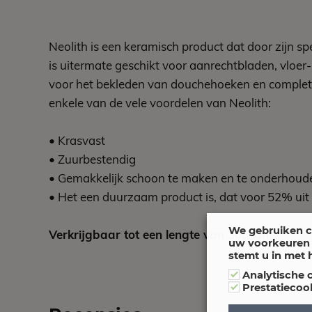
Neolith is een keramisch product dat door zijn sp
is uitermate geschikt voor aanrechtbladen, vloer
voor het bekleden van douchehoeken en complete 
enkele van de vele voordelen van Neolith:
• Krasvast
• Zuurbestendig
• Gemakkelijk schoon te maken en te onderhoud
• Het een duurzaam product is, dat voor 52% uit
We gebruiken c
Verkrijgbaar tot een lengte van 365 cm!
uw voorkeuren 
stemt u in met 
Analytische 
Prestatiecoo