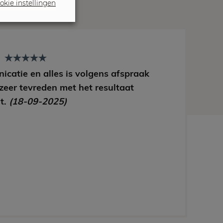
okie instellingen
t
icatie en alles is volgens afspraak
 zeer tevreden met het resultaat
t.
(18-09-2025)