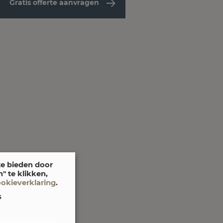
Gratis offerte aanvragen
te bieden door
 te klikken,
ookieverklaring
.
s