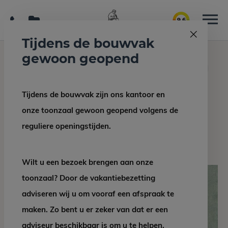
9.6
Tijdens de bouwvak
gewoon geopend
Home
Interieur/bouw
Neolith Beton Riverwashed vloer
Tijdens de bouwvak zijn ons kantoor en
Terug naar overzicht
onze toonzaal gewoon geopend volgens de
Neolith Beton
reguliere openingstijden.
Riverwashed vloer
Wilt u een bezoek brengen aan onze
toonzaal? Door de vakantiebezetting
adviseren wij u om vooraf een afspraak te
maken. Zo bent u er zeker van dat er een
adviseur beschikbaar is om u te helpen.