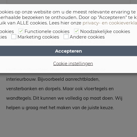
okies op onze website om u de meest relevante ervaring te
erhaalde bezoeken te onthouden. Door op "Accepteren" te k
C., uit Buitenpost
uik van ALLE cookies. Lees hier onze
privacy- en cookieverkl
Duidelijke communicatie en alles is volgens
ookies
Functionele cookies
Noodzakelijke cookies
afspraak verlopen. We zijn zeer tevreden met het
ies
Marketing cookies
Andere cookies
resultaat van het monument.
(18-09-2025)
Accepteren
Cookie instellingen
Hutting natuursteen levert natuursteen voor de
interieurbouw. Bijvoorbeeld aanrechtbladen,
vensterbanken en dorpels. Maar ook vloertegels en
wandtegels. Dit kunnen we volledig op maat doen. Wij
helpen u graag met het maken van de juiste keuze.