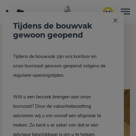
9.6
Tijdens de bouwvak
gewoon geopend
Home
Interieur/bouw
Travertin beige + taupe
Tijdens de bouwvak zijn ons kantoor en
Terug naar overzicht
onze toonzaal gewoon geopend volgens de
Travertin beige + taupe
reguliere openingstijden.
Wilt u een bezoek brengen aan onze
toonzaal? Door de vakantiebezetting
adviseren wij u om vooraf een afspraak te
maken. Zo bent u er zeker van dat er een
adviseur beschikbaar is om u te helpen.