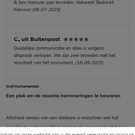
Ik ben hierover zeer tevreden. Vakwerk! Bedankt
hiervoor.
(06-07-2025)
C., uit Buitenpost
Duidelijke communicatie en alles is volgens
afspraak verlopen. We zijn zeer tevreden met het
resultaat van het monument.
(18-09-2025)
Grafmonumenten
Een plek om de mooiste herinneringen te bewaren
Afscheid nemen van een dierbare is misschien wel het
moeilijkste wat er is. Wij begrijpen als geen ander dat er in
okies op onze website om u de meest relevante ervaring te