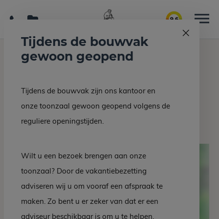
9.6
Tijdens de bouwvak
gewoon geopend
Home
Grafmonumenten
Grafsteen EZ 88-10
Tijdens de bouwvak zijn ons kantoor en
Terug naar overzicht
onze toonzaal gewoon geopend volgens de
Grafsteen EZ 88-10
reguliere openingstijden.
Wilt u een bezoek brengen aan onze
toonzaal? Door de vakantiebezetting
adviseren wij u om vooraf een afspraak te
maken. Zo bent u er zeker van dat er een
adviseur beschikbaar is om u te helpen.