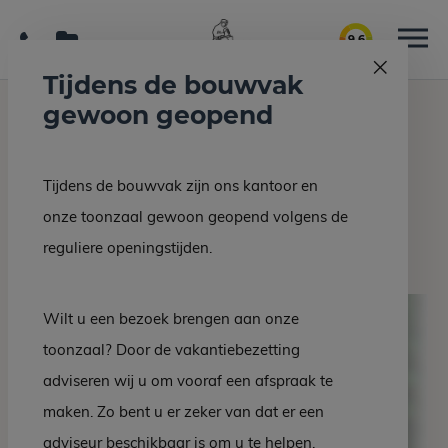
9.6
Tijdens de bouwvak
gewoon geopend
Home
Grafmonumenten
Grafsteen EZ 45-10
Tijdens de bouwvak zijn ons kantoor en
Terug naar overzicht
onze toonzaal gewoon geopend volgens de
Grafsteen EZ 45-10
reguliere openingstijden.
Wilt u een bezoek brengen aan onze
toonzaal? Door de vakantiebezetting
adviseren wij u om vooraf een afspraak te
maken. Zo bent u er zeker van dat er een
adviseur beschikbaar is om u te helpen.