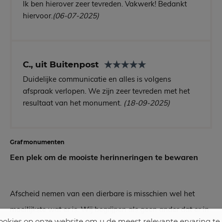
Ik ben hierover zeer tevreden. Vakwerk! Bedankt
hiervoor.
(06-07-2025)
C., uit Buitenpost
Duidelijke communicatie en alles is volgens
afspraak verlopen. We zijn zeer tevreden met het
resultaat van het monument.
(18-09-2025)
Grafmonumenten
Een plek om de mooiste herinneringen te bewaren
Afscheid nemen van een dierbare is misschien wel het
moeilijkste wat er is. Wij begrijpen als geen ander dat er in
okies op onze website om u de meest relevante ervaring te