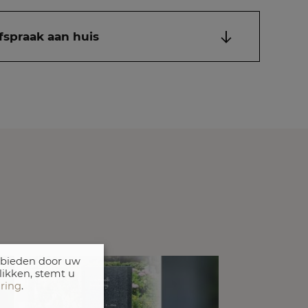
fspraak aan huis
 bieden door uw
likken, stemt u
aring
.