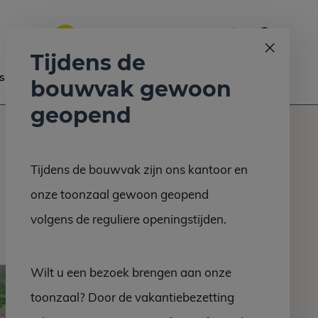
0
Bel ons op:
058 - 2130 180
9.6
Tijdens de
s
Nieuws
Contact
bouwvak gewoon
geopend
Tijdens de bouwvak zijn ons kantoor en
onze toonzaal gewoon geopend
volgens de reguliere openingstijden.
Wilt u een bezoek brengen aan onze
toonzaal? Door de vakantiebezetting