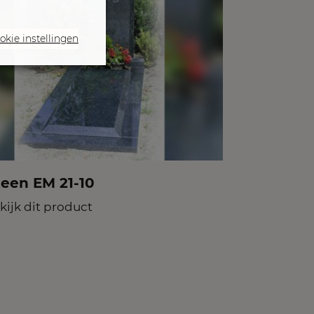
okie instellingen
teen EM 21-10
kijk dit product