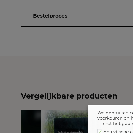
Bestelproces
Vergelijkbare producten
We gebruiken co
voorkeuren en h
in met het gebr
Analytische c