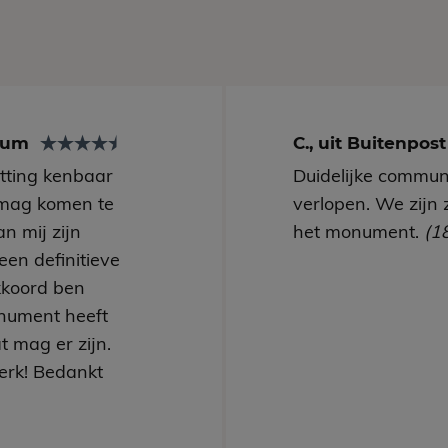
arum
C., uit Buitenpos
utting kenbaar
Duidelijke communi
mag komen te
verlopen. We zijn 
n mij zijn
het monument.
(1
een definitieve
kkoord ben
nument heeft
t mag er zijn.
erk! Bedankt