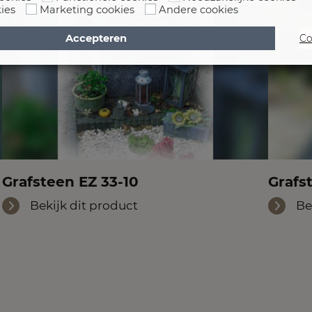
ies
Marketing cookies
Andere cookies
Accepteren
Co
Grafsteen EZ 33-10
Grafs
Bekijk dit product
Be