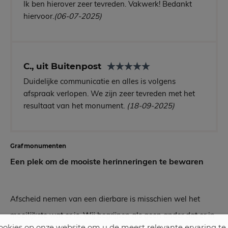
Ik ben hierover zeer tevreden. Vakwerk! Bedankt
hiervoor.
(06-07-2025)
C., uit Buitenpost
Duidelijke communicatie en alles is volgens
afspraak verlopen. We zijn zeer tevreden met het
resultaat van het monument.
(18-09-2025)
Grafmonumenten
Een plek om de mooiste herinneringen te bewaren
Afscheid nemen van een dierbare is misschien wel het
moeilijkste wat er is. Wij begrijpen als geen ander dat er in
okies op onze website om u de meest relevante ervaring te