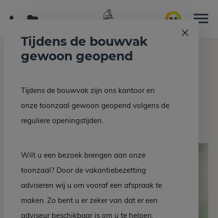
9.6
Tijdens de bouwvak
gewoon geopend
Home
Grafmonumenten
EM 99-10
Tijdens de bouwvak zijn ons kantoor en
Terug naar overzicht
onze toonzaal gewoon geopend volgens de
EM 99-10
reguliere openingstijden.
Wilt u een bezoek brengen aan onze
toonzaal? Door de vakantiebezetting
adviseren wij u om vooraf een afspraak te
maken. Zo bent u er zeker van dat er een
adviseur beschikbaar is om u te helpen.