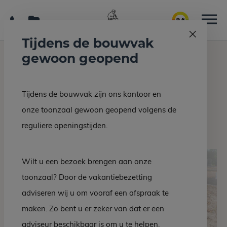
9.6
Tijdens de bouwvak
gewoon geopend
Home
Grafmonumenten
Grafsteen EM 509-20
Tijdens de bouwvak zijn ons kantoor en
Terug naar overzicht
onze toonzaal gewoon geopend volgens de
Grafsteen EM 509-20
reguliere openingstijden.
Wilt u een bezoek brengen aan onze
toonzaal? Door de vakantiebezetting
adviseren wij u om vooraf een afspraak te
maken. Zo bent u er zeker van dat er een
adviseur beschikbaar is om u te helpen.