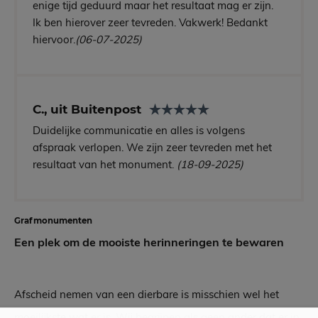
enige tijd geduurd maar het resultaat mag er zijn.
Ik ben hierover zeer tevreden. Vakwerk! Bedankt
hiervoor.
(06-07-2025)
C., uit Buitenpost
Duidelijke communicatie en alles is volgens
afspraak verlopen. We zijn zeer tevreden met het
resultaat van het monument.
(18-09-2025)
Grafmonumenten
Een plek om de mooiste herinneringen te bewaren
Afscheid nemen van een dierbare is misschien wel het
moeilijkste wat er is. Wij begrijpen als geen ander dat er in