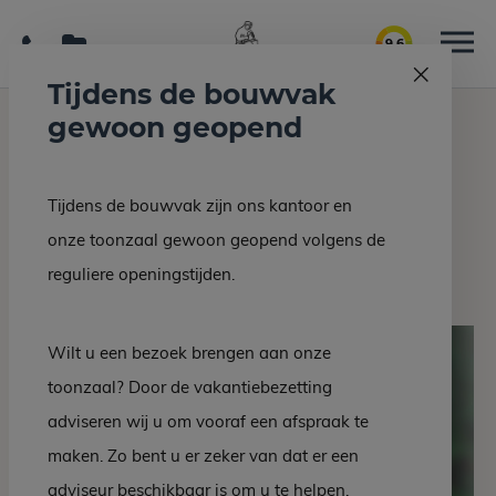
9.6
Tijdens de bouwvak
gewoon geopend
Home
Grafmonumenten
Grafsteen EZ 30-10
Tijdens de bouwvak zijn ons kantoor en
Terug naar overzicht
onze toonzaal gewoon geopend volgens de
Grafsteen EZ 30-10
reguliere openingstijden.
Wilt u een bezoek brengen aan onze
toonzaal? Door de vakantiebezetting
adviseren wij u om vooraf een afspraak te
maken. Zo bent u er zeker van dat er een
adviseur beschikbaar is om u te helpen.