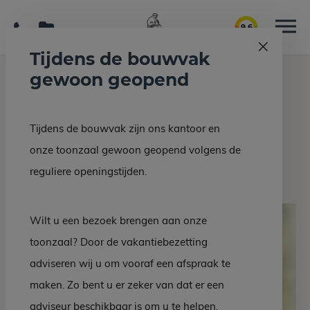
9.6
Tijdens de bouwvak
gewoon geopend
Home
Grafmonumenten
Grafsteen EM 13-10
Tijdens de bouwvak zijn ons kantoor en
Terug naar overzicht
onze toonzaal gewoon geopend volgens de
Grafsteen EM 13-10
reguliere openingstijden.
Wilt u een bezoek brengen aan onze
toonzaal? Door de vakantiebezetting
adviseren wij u om vooraf een afspraak te
maken. Zo bent u er zeker van dat er een
adviseur beschikbaar is om u te helpen.