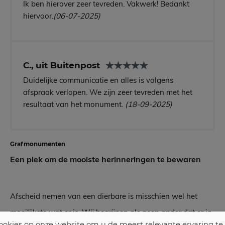
Ik ben hierover zeer tevreden. Vakwerk! Bedankt
hiervoor.
(06-07-2025)
C., uit Buitenpost
Duidelijke communicatie en alles is volgens
afspraak verlopen. We zijn zeer tevreden met het
resultaat van het monument.
(18-09-2025)
Grafmonumenten
Een plek om de mooiste herinneringen te bewaren
Afscheid nemen van een dierbare is misschien wel het
moeilijkste wat er is. Wij begrijpen als geen ander dat er in
okies op onze website om u de meest relevante ervaring te