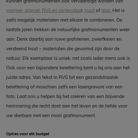
kunnen grafmonumenten ook vervaardigd worden van
marmer, graniet
,
RVS en cortenstaa
l,
hout
of
glas
. Het is
zelfs mogelijk materialen met elkaar te combineren. De
laatste jaren trekken de natuurlijke grafmonumenten weer
aan. Denk daarbij aan ruwe grafstenen, zwerfkeien en
versteend hout – materialen die gevormd zijn door de
natuur. Elk exemplaar is uniek, net zoals ieder mens ook is.
Ook voor een bijzondere belettering bent u bij ons aan het
juiste adres. Van tekst in RVS tot een gezandstraalde
belettering of misschien zelfs een lasergravure van een
foto. Laat ons u helpen bij het creëren van een blijvende
herinnering die recht doet aan het leven en de liefde voor
uw dierbare met een mooi grafmonument.
Opties voor elk budget