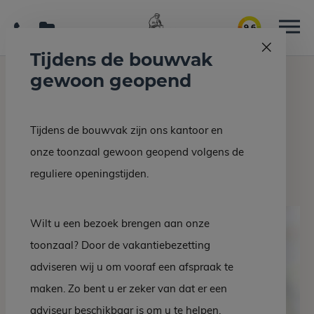
9.6
Tijdens de bouwvak
gewoon geopend
Home
Grafmonumenten
Grafsteen EM 102-10
Tijdens de bouwvak zijn ons kantoor en
Terug naar overzicht
onze toonzaal gewoon geopend volgens de
Grafsteen EM 102-10
reguliere openingstijden.
Wilt u een bezoek brengen aan onze
toonzaal? Door de vakantiebezetting
adviseren wij u om vooraf een afspraak te
maken. Zo bent u er zeker van dat er een
adviseur beschikbaar is om u te helpen.