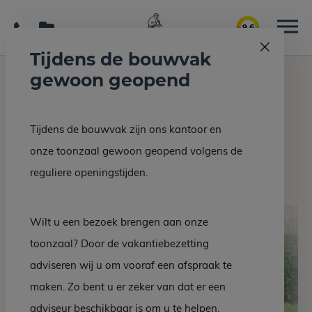
9.6
Tijdens de bouwvak
gewoon geopend
Home
Grafmonumenten
Grafsteen EZ 500-19
Tijdens de bouwvak zijn ons kantoor en
Terug naar overzicht
onze toonzaal gewoon geopend volgens de
Grafsteen EZ 500-19
reguliere openingstijden.
Wilt u een bezoek brengen aan onze
toonzaal? Door de vakantiebezetting
adviseren wij u om vooraf een afspraak te
maken. Zo bent u er zeker van dat er een
adviseur beschikbaar is om u te helpen.