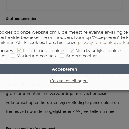
Grafmonumenten
Een plek om de mooiste herinneringen te bewaren
okies op onze website om u de meest relevante ervaring te
erhaalde bezoeken te onthouden. Door op "Accepteren" te k
uik van ALLE cookies. Lees hier onze
privacy- en cookieverkl
Afscheid nemen van een dierbare is misschien wel het
ookies
Functionele cookies
Noodzakelijke cookies
ies
Marketing cookies
Andere cookies
moeilijkste wat er is. Wij begrijpen als geen ander dat er in
deze verdrietige periode veel op u afkomt. Toch kan het
Accepteren
vereeuwigen van de mooiste herinneringen ook troostend
Cookie instellingen
zijn. Bij Hutting Natuursteen helpen we u hier bij. Onze
grafmonumenten zijn vervaardigd met veel precisie,
vakmanschap en liefde, en zijn volledig te personaliseren.
Benieuwd naar de mogelijkheden? Wij vertellen u meer.
Een passend grafmonument