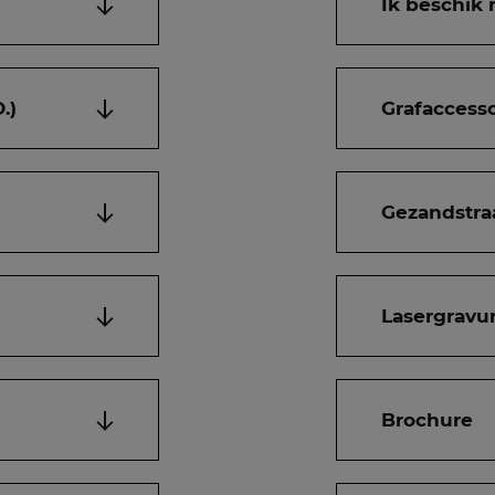
Ik beschik 
.)
Grafaccesso
Gezandstra
Lasergravur
Brochure