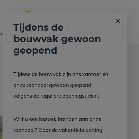
0
Bel ons op:
058 - 2130 180
9.6
Tijdens de
s
Nieuws
Contact
bouwvak gewoon
geopend
Tijdens de bouwvak zijn ons kantoor en
onze toonzaal gewoon geopend
volgens de reguliere openingstijden.
Wilt u een bezoek brengen aan onze
toonzaal? Door de vakantiebezetting