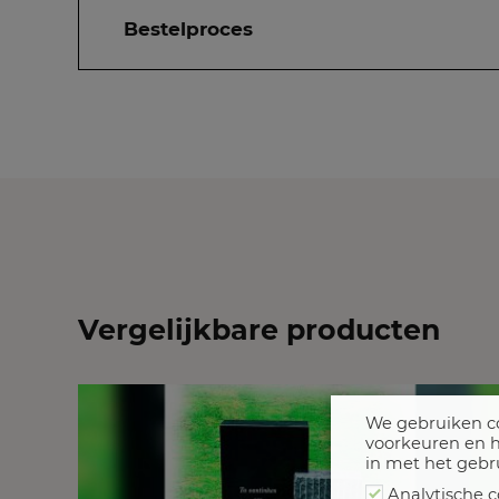
Bestelproces
Vergelijkbare producten
We gebruiken co
voorkeuren en h
in met het gebr
Analytische c