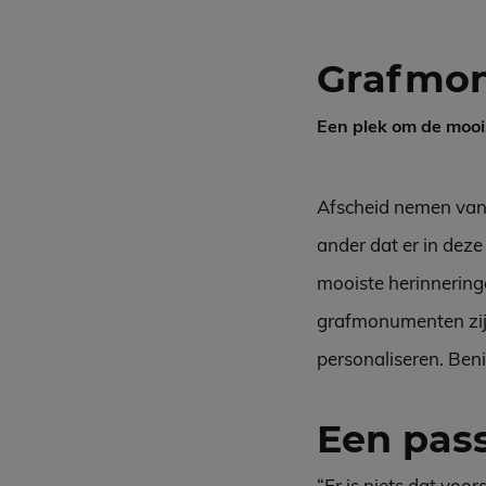
Grafmo
Een plek om de mooi
Afscheid nemen van e
ander dat er in deze
mooiste herinneringe
grafmonumenten zijn 
personaliseren. Ben
Een pa
“Er is niets dat voo