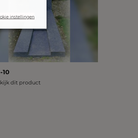
okie instellingen
-10
kijk dit product