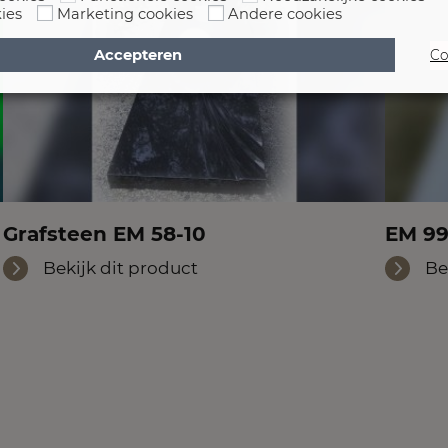
ies
Marketing cookies
Andere cookies
Accepteren
Co
Grafsteen EM 58-10
EM 99
Bekijk dit product
Be