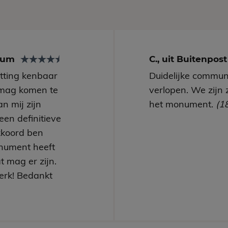
arum
C., uit Buitenpos
utting kenbaar
Duidelijke communi
mag komen te
verlopen. We zijn 
n mij zijn
het monument.
(1
een definitieve
kkoord ben
nument heeft
t mag er zijn.
erk! Bedankt