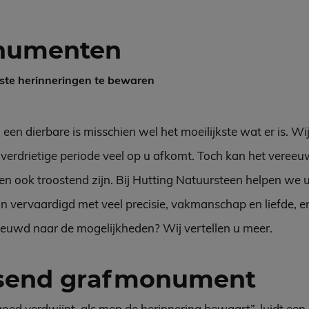
numenten
ste herinneringen te bewaren
en dierbare is misschien wel het moeilijkste wat er is. Wij
 verdrietige periode veel op u afkomt. Toch kan het veree
n ook troostend zijn. Bij Hutting Natuursteen helpen we u 
vervaardigd met veel precisie, vakmanschap en liefde, en 
ieuwd naar de mogelijkheden? Wij vertellen u meer.
ssend grafmonument
rgoed verdwijnt, als men de herinnering bewaart”, luidt ee